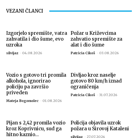
VEZANI ČLANCI
Izgorjelo spremište, vatra
Požar u Križevcima
zahvatila i dio šume, evo
zahvatio spremište za
uzroka
alat i dio šume
silvijaz
-
04.08.2026
Patricia Cikoš
-
03.08.2026
Vozio s gotovo tri promila
Divljao kroz naselje
alkohola, ignorirao
gotovo 80 km/h iznad
policiju pa završio
ograničenja
priveden
Patricia Cikoš
-
31.07.2026
Mateja Bogomolec
-
01.08.2026
Pijan s 2,42 promila vozio
Policija objavila uzrok
kroz Koprivnicu, sud ga
požara u Sirovoj Kataleni
hitno kaznio...
silvijaz
-
27.07.2026