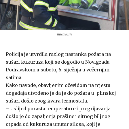
Ilustracija
Policija je utvrdila razlog nastanka požara na
sušari kukuruza koji se dogodio u Novigradu
Podravskom u subotu, 6. siječnja u večernjim
satima.
Kako navode, obavljenim očevidom na mjestu
događaja utvrđeno je da je do požara u plinskoj
sušari došlo zbog kvara termostata.
– Uslijed porasta temperature i pregrijavanja
došlo je do zapaljenja prašine i sitnog biljnog
otpada od kukuruza unutar silosa, koji je