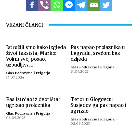
VEZANI ČLANCI
Istražili smo kako izgleda
Pas napao prolaznika u
život taksista, Marko:
Legradu, srećom bez
Volim svoj posao,
ozljeda
uzbudljiva...
Glas Podravine i Prigorja
-
14.09.2023
Glas Podravine i Prigorja
-
14.07.2024
Pas istrčao iz dvorišta i
Teror u Glogovcu:
ugrizao prolaznika
Susjedov ga pas napao i
ugrizao
Glas Podravine i Prigorja
-
06.09.2023
Glas Podravine i Prigorja
-
02.09.2023