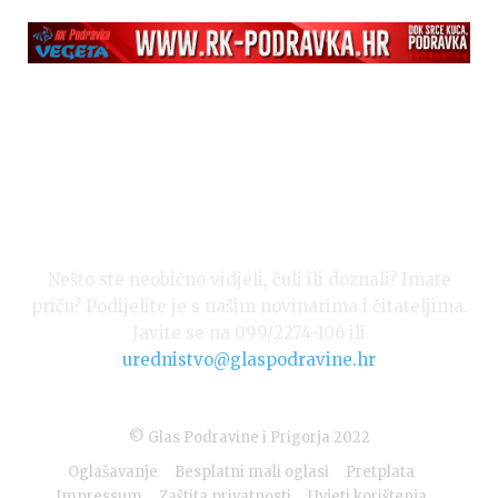
Nešto ste neobično vidjeli, čuli ili doznali? Imate
priču? Podijelite je s našim novinarima i čitateljima.
Javite se na 099/2274-106 ili
urednistvo@glaspodravine.hr
© Glas Podravine i Prigorja 2022
Oglašavanje
Besplatni mali oglasi
Pretplata
Impressum
Zaštita privatnosti
Uvjeti korištenja