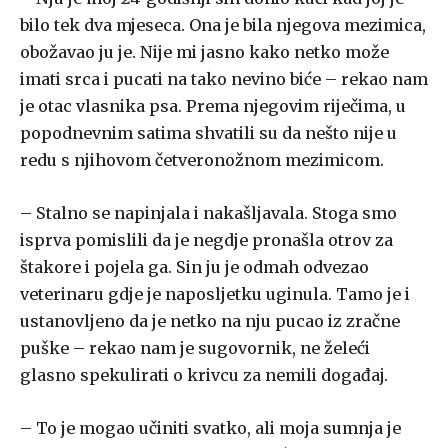
bilo tek dva mjeseca. Ona je bila njegova mezimica,
obožavao ju je. Nije mi jasno kako netko može
imati srca i pucati na tako nevino biće – rekao nam
je otac vlasnika psa. Prema njegovim riječima, u
popodnevnim satima shvatili su da nešto nije u
redu s njihovom četveronožnom mezimicom.
– Stalno se napinjala i nakašljavala. Stoga smo
isprva pomislili da je negdje pronašla otrov za
štakore i pojela ga. Sin ju je odmah odvezao
veterinaru gdje je naposljetku uginula. Tamo je i
ustanovljeno da je netko na nju pucao iz zračne
puške – rekao nam je sugovornik, ne želeći
glasno spekulirati o krivcu za nemili događaj.
– To je mogao učiniti svatko, ali moja sumnja je