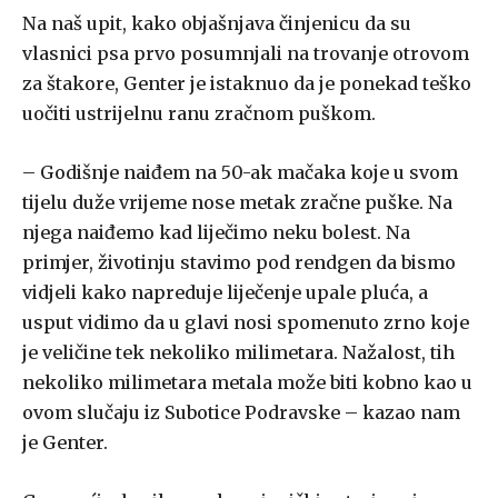
Na naš upit, kako objašnjava činjenicu da su
vlasnici psa prvo posumnjali na trovanje otrovom
za štakore, Genter je istaknuo da je ponekad teško
uočiti ustrijelnu ranu zračnom puškom.
– Godišnje naiđem na 50-ak mačaka koje u svom
tijelu duže vrijeme nose metak zračne puške. Na
njega naiđemo kad liječimo neku bolest. Na
primjer, životinju stavimo pod rendgen da bismo
vidjeli kako napreduje liječenje upale pluća, a
usput vidimo da u glavi nosi spomenuto zrno koje
je veličine tek nekoliko milimetara. Nažalost, tih
nekoliko milimetara metala može biti kobno kao u
ovom slučaju iz Subotice Podravske – kazao nam
je Genter.