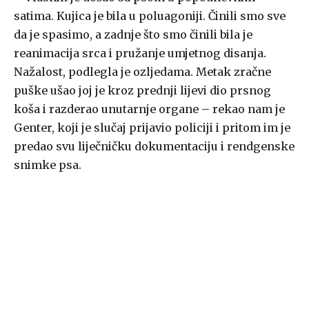
satima. Kujica je bila u poluagoniji. Činili smo sve
da je spasimo, a zadnje što smo činili bila je
reanimacija srca i pružanje umjetnog disanja.
Nažalost, podlegla je ozljedama. Metak zračne
puške ušao joj je kroz prednji lijevi dio prsnog
koša i razderao unutarnje organe – rekao nam je
Genter, koji je slučaj prijavio policiji i pritom im je
predao svu liječničku dokumentaciju i rendgenske
snimke psa.