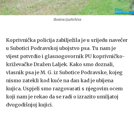
Ilustracija/Arhiva
Koprivnička policija zabilježila je u srijedu navečer
u Subotici Podravskoj ubojstvo psa. Tu nam je
vijest potvrdio i glasnogovornik PU koprivničko-
križevačke Dražen Laljek. Kako smo doznali,
vlasnik psa je M. G. iz Subotice Podravske, kojeg
nismo zatekli kod kuće na dan kad je ubijena
kujica. Uspjeli smo razgovarati s njegovim ocem
koji nam je rekao da se radi o izrazito umiljatoj
dvogodišnjoj kujici.