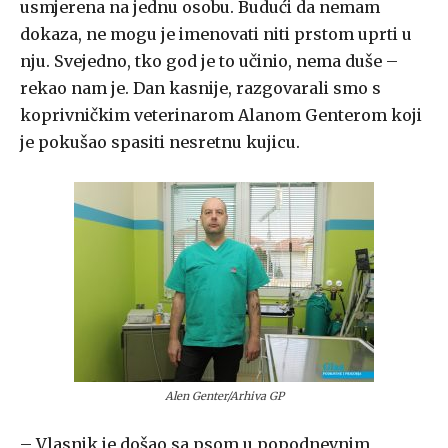
usmjerena na jednu osobu. Budući da nemam
dokaza, ne mogu je imenovati niti prstom uprti u
nju. Svejedno, tko god je to učinio, nema duše –
rekao nam je. Dan kasnije, razgovarali smo s
koprivničkim veterinarom Alanom Genterom koji
je pokušao spasiti nesretnu kujicu.
Alen Genter/Arhiva GP
– Vlasnik je došao sa psom u popodnevnim