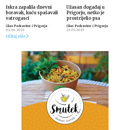
Iskra zapalila dnevni
Užasan događaj u
boravak, kuću spašavali
Prigorju, netko je
vatrogasci
prostrijelio psa
Glas Podravine i Prigorja
-
Glas Podravine i Prigorja
-
02.06.2023
23.05.2023
Učitaj više