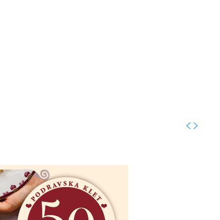
Kolumne
Intervjui
Kultura
ronika
Fotogalerije
Promo