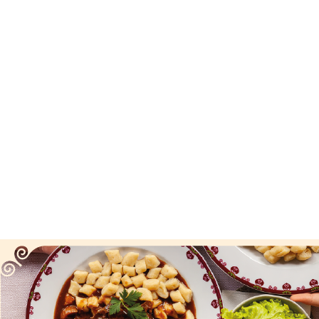
Vijesti
Život
Sport
Crna k