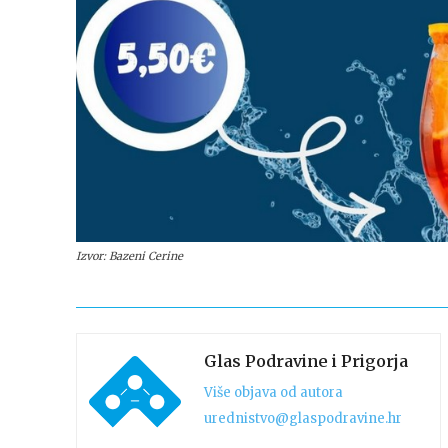
Izvor: Bazeni Cerine
Glas Podravine i Prigorja
Više objava od autora
urednistvo@glaspodravine.hr