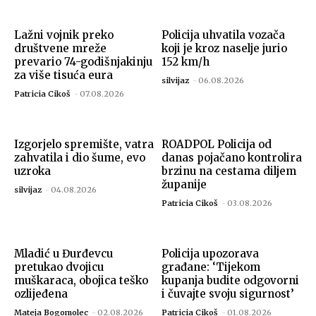
Lažni vojnik preko
Policija uhvatila vozača
društvene mreže
koji je kroz naselje jurio
prevario 74-godišnjakinju
152 km/h
za više tisuća eura
silvijaz
-
06.08.2026
Patricia Cikoš
-
07.08.2026
Izgorjelo spremište, vatra
ROADPOL Policija od
zahvatila i dio šume, evo
danas pojačano kontrolira
uzroka
brzinu na cestama diljem
županije
silvijaz
-
04.08.2026
Patricia Cikoš
-
03.08.2026
Mladić u Đurđevcu
Policija upozorava
pretukao dvojicu
građane: ‘Tijekom
muškaraca, obojica teško
kupanja budite odgovorni
ozlijeđena
i čuvajte svoju sigurnost’
Mateja Bogomolec
-
02.08.2026
Patricia Cikoš
-
01.08.2026