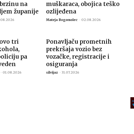
 brzinu na
muškaraca, obojica teško
ljem županije
ozlijeđena
.08.2026
Mateja Bogomolec
-
02.08.2026
ovo tri
Ponavljaču prometnih
kohola,
prekršaja vozio bez
oliciju pa
vozačke, registracije i
iveden
osiguranja
-
01.08.2026
silvijaz
-
31.07.2026