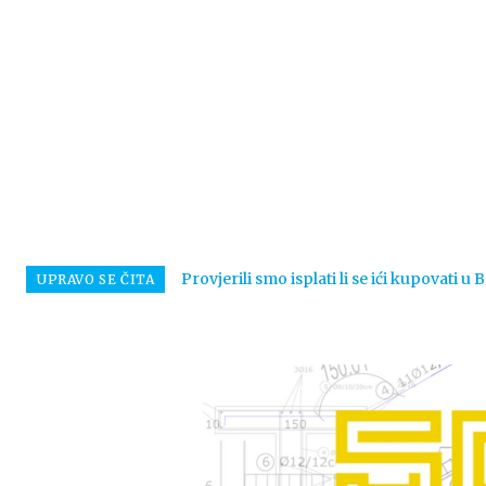
Provjerili smo isplati li se ići kupovati u
UPRAVO SE ČITA