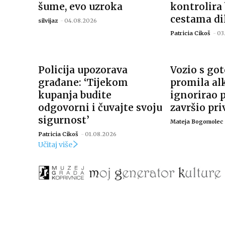
šume, evo uzroka
kontrolira
cestama di
silvijaz
-
04.08.2026
Patricia Cikoš
-
03
Policija upozorava
Vozio s got
građane: ‘Tijekom
promila al
kupanja budite
ignorirao p
odgovorni i čuvajte svoju
završio pr
sigurnost’
Mateja Bogomolec
Patricia Cikoš
-
01.08.2026
Učitaj više