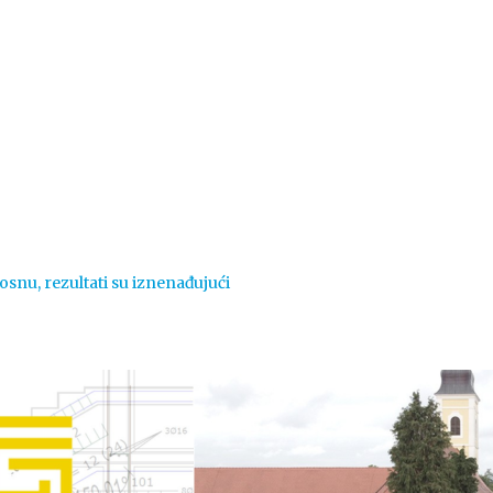
Vijesti
Život
Sport
Crna k
 Bosnu, rezultati su iznenađujući