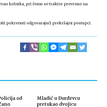
zvan kolnika, pri čemu se traktor prevrnuo na
 biti pokrenuti odgovarajući prekršajni postupci.
licija od
Mladić u Đurđevcu
čano
pretukao dvojicu