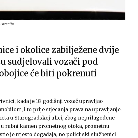
lustracija
ice i okolice zabilježene dvije
u sudjelovali vozači pod
obojice će biti pokrenuti
ivnici, kada je 18-godišnji vozač upravljao
bilom, i to prije stjecanja prava na upravljanje.
ta u Starogradskoj ulici, zbog neprilagođene
io u rubni kamen prometnog otoka, prometnu
o je mjesto događaja, no policijski službenici