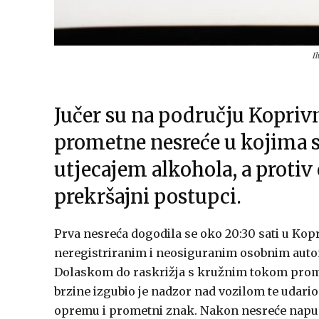
I
Jučer su na području Koprivn
prometne nesreće u kojima s
utjecajem alkohola, a protiv 
prekršajni postupci.
Prva nesreća dogodila se oko 20:30 sati u Kopr
neregistriranim i neosiguranim osobnim automo
Dolaskom do raskrižja s kružnim tokom prome
brzine izgubio je nadzor nad vozilom te udar
opremu i prometni znak. Nakon nesreće napusti