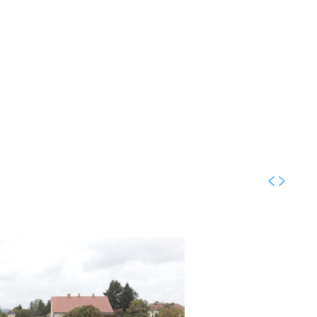
Kolumne
Intervjui
Kultura
ronika
Fotogalerije
Promo