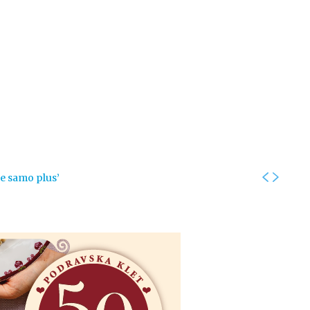
Kolumne
Intervjui
Kultura
ronika
Fotogalerije
Promo
je samo plus’