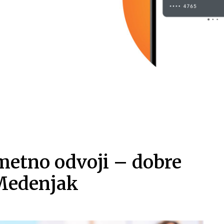
metno odvoji – dobre
 Medenjak