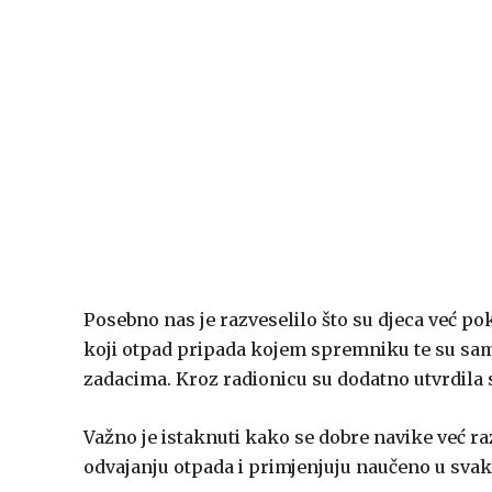
Posebno nas je razveselilo što su djeca već p
koji otpad pripada kojem spremniku te su sam
zadacima. Kroz radionicu su dodatno utvrdila s
Važno je istaknuti kako se dobre navike već raz
odvajanju otpada i primjenjuju naučeno u sva