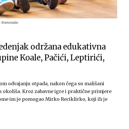
: Komunalac
Medenjak održana edukativna
ine Koale, Pačići, Leptirići,
nom odvajanju otpada, nakon čega su mališani
u okoliša. Kroz zabavne igre i praktične primjere
 tome im je pomogao Mirko Reciklirko, koji ih je