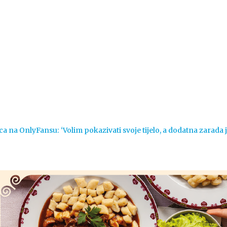
Vijesti
Život
Sport
Crna k
ca na OnlyFansu: ‘Volim pokazivati svoje tijelo, a dodatna zarada 