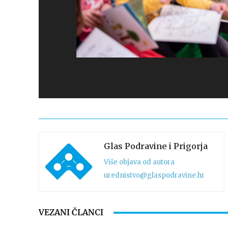
Glas Podravine i Prigorja
Više objava od autora
urednistvo@glaspodravine.hr
VEZANI ČLANCI