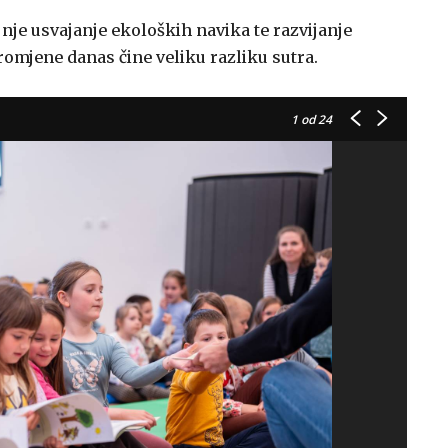
ljnje usvajanje ekoloških navika te razvijanje
promjene danas čine veliku razliku sutra.
1
od 24