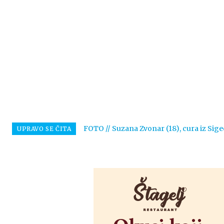
FOTO // Suzana Zvonar (18), cura iz Sige
UPRAVO SE ČITA