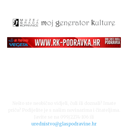
Izvor: Grad Koprivnica
Nešto ste neobično vidjeli, čuli ili doznali? Imate
Izvor: Grad Koprivnica
priču? Podijelite je s našim novinarima i čitateljima.
Javite se na 099/2274-106 ili
urednistvo@glaspodravine.hr