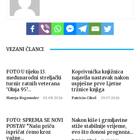
Izvor: Grad Koprivnica
VEZANI ČLANCI
FOTO U tijeku 13.
Koprivnička knjižnica
međunarodni streljački
najavila nastavak nakon
turnir ratnih veterana
uspješne prve Ljetne
‘Oluja 95’...
tržnice knjiga
Mateja Bogomolec
-
01.08.2026
Patricia Cikoš
-
29.07.2026
FOTO: SPREMA SE NOVI
Nakon kiše i grmljavine
Izvor: Grad Koprivnica
POSTAV “Našu priču
stiže stabilnije vrijeme,
ispričat ćemo kroz
evo što donosi prognoza...
važne...