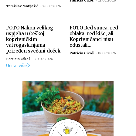
Patricia Cikoš
-
21.07.2026
Tomislav Matijašić
-
26.07.2026
FOTO Nakon velikog
FOTO Red sunca, red
uspjeha u Češkoj
oblaka, red kiše, ali
koprivničkim
Koprivničanci nisu
vatrogaskinjama
odustali...
priređen svečani doček
Patricia Cikoš
-
18.07.2026
Patricia Cikoš
-
20.07.2026
Izvor: Grad Koprivnica
Učitaj više