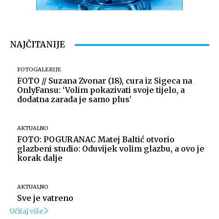
Izvor: Grad Koprivnica
NAJČITANIJE
FOTOGALERIJE
FOTO // Suzana Zvonar (18), cura iz Sigeca na
OnlyFansu: ‘Volim pokazivati svoje tijelo, a
dodatna zarada je samo plus’
AKTUALNO
FOTO: POGURANAC Matej Baltić otvorio
Izvor: Grad Koprivnica
glazbeni studio: Oduvijek volim glazbu, a ovo je
korak dalje
AKTUALNO
Sve je vatreno
Učitaj više