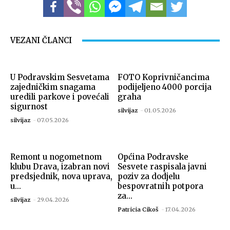
VEZANI ČLANCI
U Podravskim Sesvetama
FOTO Koprivničancima
zajedničkim snagama
podijeljeno 4000 porcija
uredili parkove i povećali
graha
sigurnost
silvijaz
-
01.05.2026
silvijaz
-
07.05.2026
Remont u nogometnom
Općina Podravske
klubu Drava, izabran novi
Sesvete raspisala javni
predsjednik, nova uprava,
poziv za dodjelu
u...
bespovratnih potpora
za...
silvijaz
-
29.04.2026
Patricia Cikoš
-
17.04.2026