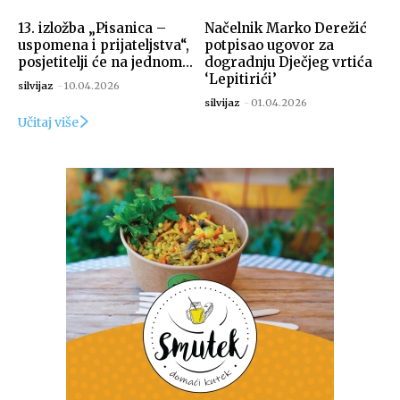
13. izložba „Pisanica –
Načelnik Marko Derežić
uspomena i prijateljstva“,
potpisao ugovor za
posjetitelji će na jednom...
dogradnju Dječjeg vrtića
‘Lepitirići’
silvijaz
-
10.04.2026
silvijaz
-
01.04.2026
Učitaj više