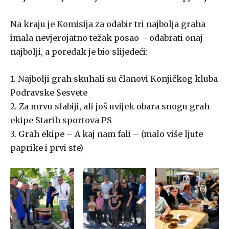
Na kraju je Komisija za odabir tri najbolja graha
imala nevjerojatno težak posao – odabrati onaj
najbolji, a poredak je bio slijedeći:
1. Najbolji grah skuhali su članovi Konjičkog kluba
Podravske Sesvete
2. Za mrvu slabiji, ali još uvijek obara snogu grah
ekipe Starih sportova PS
3. Grah ekipe – A kaj nam fali – (malo više ljute
paprike i prvi ste)