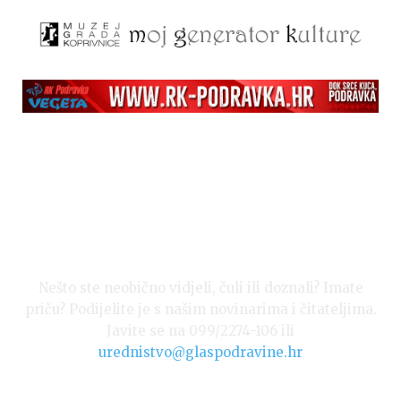
Nešto ste neobično vidjeli, čuli ili doznali? Imate
priču? Podijelite je s našim novinarima i čitateljima.
Javite se na 099/2274-106 ili
urednistvo@glaspodravine.hr