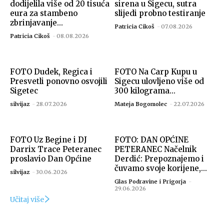
dodijelila više od 20 tisuća
sirena u Sigecu, sutra
eura za stambeno
slijedi probno testiranje
zbrinjavanje...
Patricia Cikoš
-
07.08.2026
Patricia Cikoš
-
08.08.2026
FOTO Dudek, Regica i
FOTO Na Carp Kupu u
Presvetli ponovno osvojili
Sigecu ulovljeno više od
Sigetec
300 kilograma...
silvijaz
-
28.07.2026
Mateja Bogomolec
-
22.07.2026
FOTO Uz Begine i DJ
FOTO: DAN OPĆINE
Darrix Trace Peteranec
PETERANEC Načelnik
proslavio Dan Općine
Derdić: Prepoznajemo i
čuvamo svoje korijene,...
silvijaz
-
30.06.2026
Glas Podravine i Prigorja
-
29.06.2026
Učitaj više