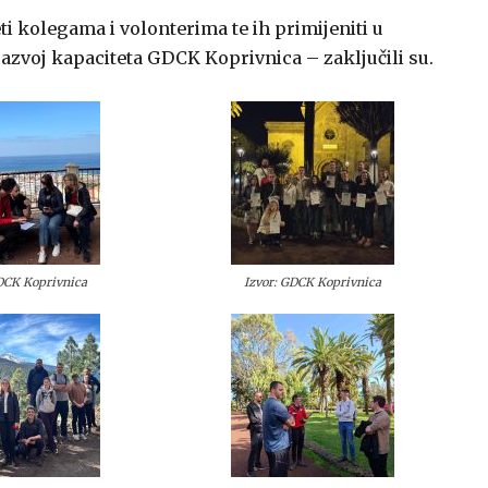
eti kolegama i volonterima te ih primijeniti u
razvoj kapaciteta GDCK Koprivnica – zaključili su.
GDCK Koprivnica
Izvor: GDCK Koprivnica