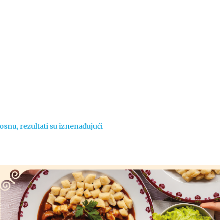
Vijesti
Život
Sport
Crna k
 Bosnu, rezultati su iznenađujući