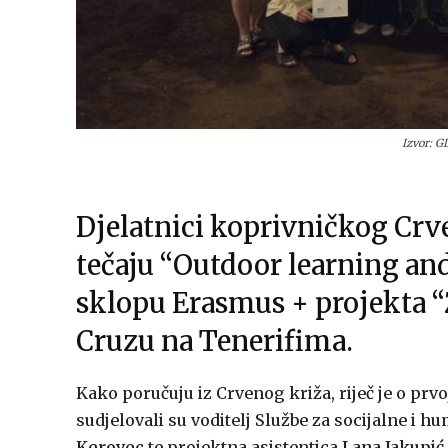
Izvor: 
Djelatnici koprivničkog Crve
tečaju “Outdoor learning an
sklopu Erasmus + projekta “Z
Cruzu na Tenerifima.
Kako poručuju iz Crvenog križa, riječ je o prv
sudjelovali su voditelj Službe za socijalne i
Kerovec
te projektna asistentica
Lana Jakupić