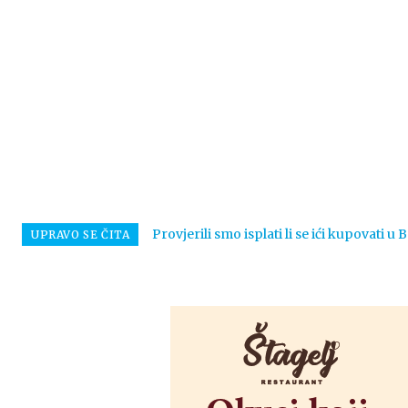
Provjerili smo isplati li se ići kupovati u
UPRAVO SE ČITA