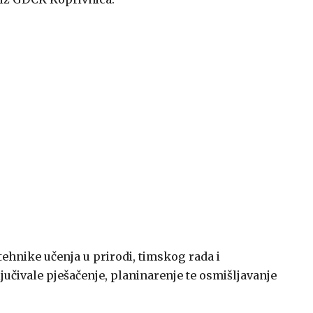
tehnike učenja u prirodi, timskog rada i
učivale pješačenje, planinarenje te osmišljavanje