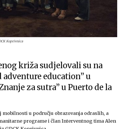
GDCK Koprivnica
nog križa sudjelovali su na
d adventure education” u
nanje za sutra” u Puerto de la
oj mobilnosti u području obrazovanja odraslih, a
 humanitarne programe i član Interventnog tima
Alen
iz GDCK Koprivnica.