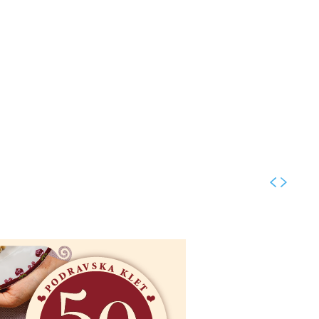
Kolumne
Intervjui
Kultura
ronika
Fotogalerije
Promo