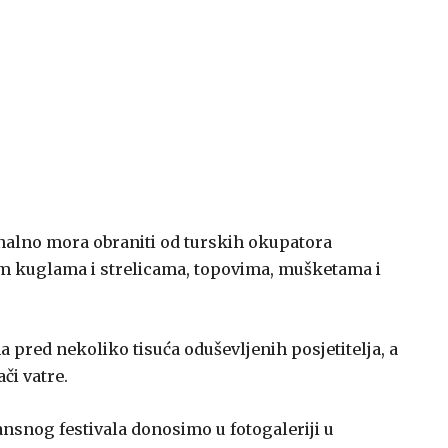
ionalno mora obraniti od turskih okupatora
im kuglama i strelicama, topovima, mušketama i
 pred nekoliko tisuća oduševljenih posjetitelja, a
ači vatre.
nsnog festivala donosimo u fotogaleriji u