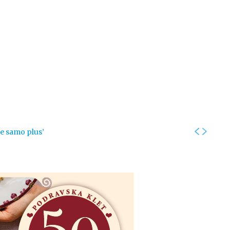
Kolumne
Intervjui
Kultura
ronika
Fotogalerije
Promo
je samo plus’