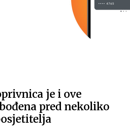
rivnica je i ove
obođena pred nekoliko
osjetitelja