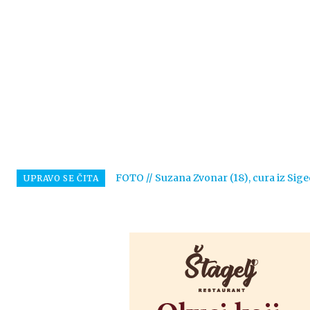
FOTO // Suzana Zvonar (18), cura iz Sige
UPRAVO SE ČITA