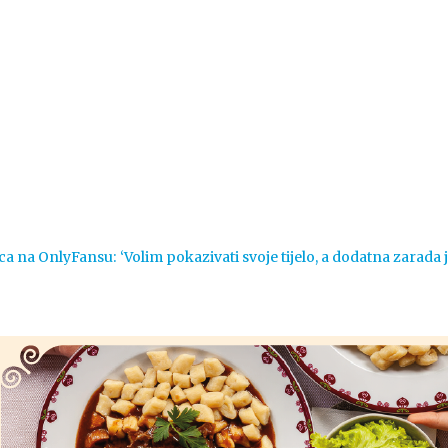
Vijesti
Život
Sport
Crna k
ca na OnlyFansu: ‘Volim pokazivati svoje tijelo, a dodatna zarada 