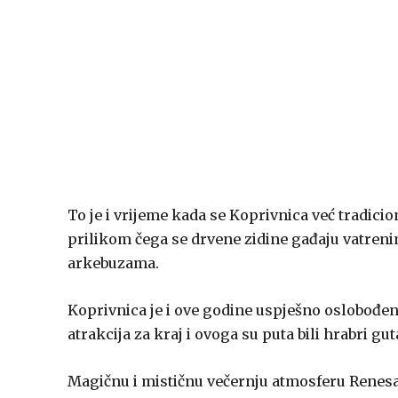
To je i vrijeme kada se Koprivnica već tradic
prilikom čega se drvene zidine gađaju vatren
arkebuzama.
Koprivnica je i ove godine uspješno oslobođena
atrakcija za kraj i ovoga su puta bili hrabri gut
Magičnu i mističnu večernju atmosferu Renesa