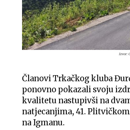
Izvor:
Članovi Trkačkog kluba Đur
ponovno pokazali svoju izdrž
kvalitetu nastupivši na dv
natjecanjima, 41. Plitvičkom
na Igmanu.