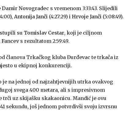
e
Damir Novogradec
s vremenom 3:33:43. Slijedili
4:00),
Antonija Janči
(4:27:29) i
Hrvoje Janči
(5:08:49).
stupili su
Tomislav Cestar
, koji je ciljnom
 Fancev
s rezultatom 2:59:49.
 od članova Trkačkog kluba Đurđevac te trkača iz
mjesto u ekipnoj konkurenciji.
 je na jednoj od najzahtjevnijih utrka ovakvog
i dugoj svega 400 metara, ali s impresivnom
 trči uz skijašku skakaonicu. Mandić je ovu
 41 sekundu, još jednom potvrdivši svoju izvrsnu