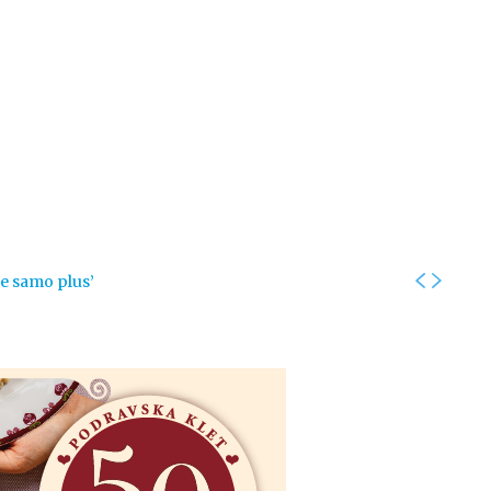
Kolumne
Intervjui
Kultura
ronika
Fotogalerije
Promo
je samo plus’