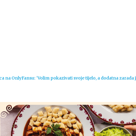
Vijesti
Život
Sport
Crna k
ca na OnlyFansu: ‘Volim pokazivati svoje tijelo, a dodatna zarada 