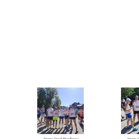
Izvor: Grad Đurđevac
Izvor: