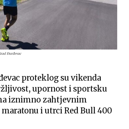
 Grad Đurđevac
đevac proteklog su vikenda
ljivost, upornost i sportsku
ama iznimno zahtjevnim
 maratonu i utrci Red Bull 400