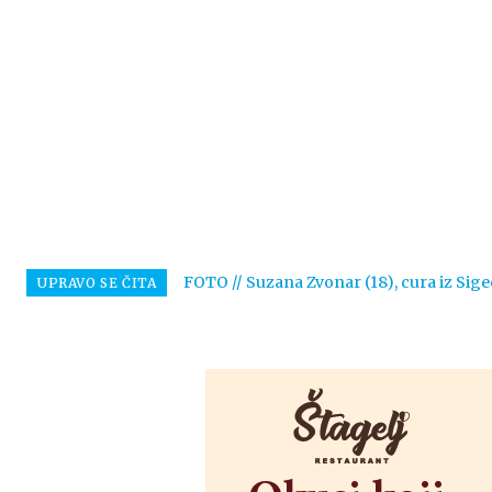
FOTO // Suzana Zvonar (18), cura iz Sige
UPRAVO SE ČITA