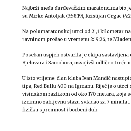
Najbrži među đurđevačkim maratoncima bio j
su
Mirko Antoljak
(3:58:19),
Kristijan Grgac
(4:2
Na polumaratonskoj utrci od 21,1 kilometar na
ravninom prošao u vremenu 2:19:26, te
Mladen
Poseban uspjeh ostvarila je ekipa sastavljena
Bjelovara i Samobora, osvojivši odlično treće 
U isto vrijeme, član kluba
Ivan Mandić
nastupio
tipa, Red Bullu 400 na Igmanu. Riječ je o utrc
visinskom razlikom od oko 170 metara, koja se
iznimno zahtjevnu stazu svladao za 7 minuta i
fizičku spremnost i borbeni duh.