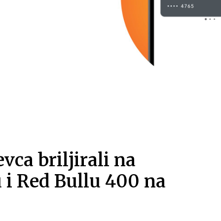
ca briljirali na
 i Red Bullu 400 na