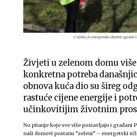
U tijeku je energetska obnova zgrade 
Živjeti u zelenom domu više n
konkretna potreba današnjic
obnova kuća dio su šireg od
rastuće cijene energije i pot
učinkovitijim životnim pros
No pitanje koje sve više postavljaju i građani 
naši domovi postanu “zeleni” – energetski učin