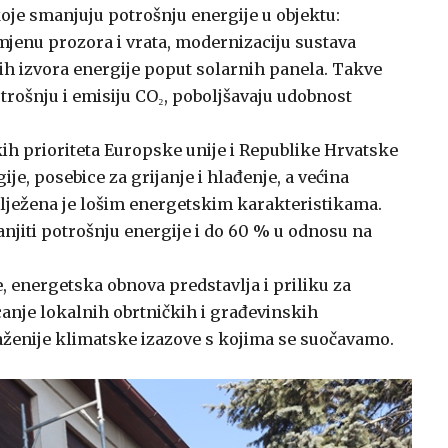
je smanjuju potrošnju energije u objektu:
amjenu prozora i vrata, modernizaciju sustava
ivih izvora energije poput solarnih panela. Takve
rošnju i emisiju CO₂, poboljšavaju udobnost
ih prioriteta Europske unije i Republike Hrvatske
je, posebice za grijanje i hlađenje, a većina
obilježena je lošim energetskim karakteristikama.
jiti potrošnju energije i do 60 % u odnosu na
e, energetska obnova predstavlja i priliku za
canje lokalnih obrtničkih i građevinskih
raženije klimatske izazove s kojima se suočavamo.