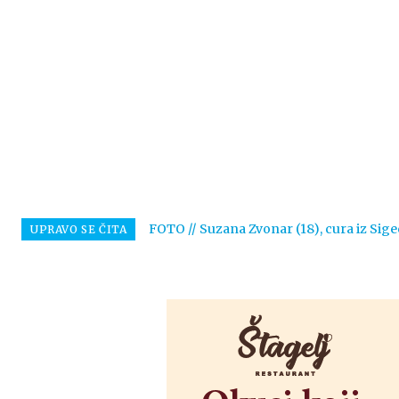
FOTO // Suzana Zvonar (18), cura iz Sige
UPRAVO SE ČITA