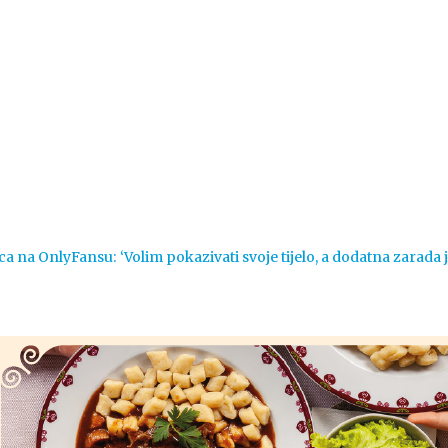
Vijesti
Život
Sport
Crna k
ca na OnlyFansu: ‘Volim pokazivati svoje tijelo, a dodatna zarada 