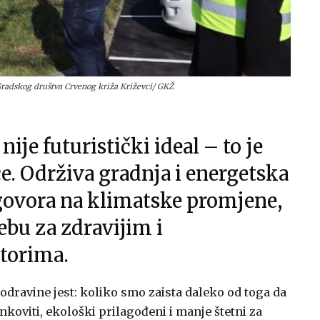
Gradskog društva Crvenog križa Križevci/ GKŽ
ije futuristički ideal – to je
e. Održiva gradnja i energetska
govora na klimatske promjene,
rebu za zdravijim i
torima.
Podravine jest: koliko smo zaista daleko od toga da
koviti, ekološki prilagođeni i manje štetni za