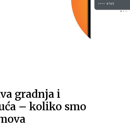
a gradnja i
uća – koliko smo
omova