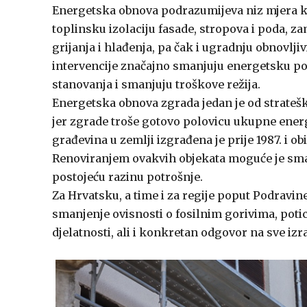
Energetska obnova podrazumijeva niz mjera ko
toplinsku izolaciju fasade, stropova i poda, z
grijanja i hlađenja, pa čak i ugradnju obnovlj
intervencije značajno smanjuju energetsku pot
stanovanja i smanjuju troškove režija.
Energetska obnova zgrada jedan je od stratešk
jer zgrade troše gotovo polovicu ukupne energi
građevina u zemlji izgrađena je prije 1987. i 
Renoviranjem ovakvih objekata moguće je sman
postojeću razinu potrošnje.
Za Hrvatsku, a time i za regije poput Podravin
smanjenje ovisnosti o fosilnim gorivima, poti
djelatnosti, ali i konkretan odgovor na sve iz