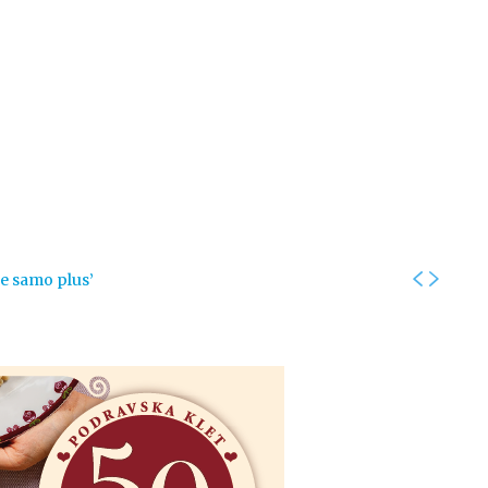
Kolumne
Intervjui
Kultura
ronika
Fotogalerije
Promo
je samo plus’