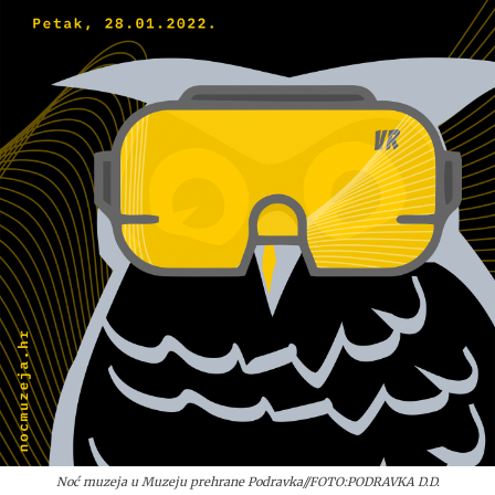
Noć muzeja u Muzeju prehrane Podravka//FOTO:PODRAVKA D.D.