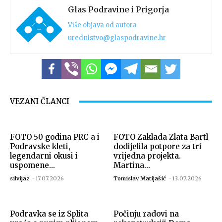
Glas Podravine i Prigorja
Više objava od autora
urednistvo@glaspodravine.hr
VEZANI ČLANCI
FOTO 50 godina PRC-a i
FOTO Zaklada Zlata Bartl
Podravske kleti,
dodijelila potpore za tri
legendarni okusi i
vrijedna projekta.
uspomene...
Martina...
silvijaz
-
17.07.2026
Tomislav Matijašić
-
13.07.2026
Podravka se iz Splita
Počinju radovi na