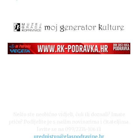
Nešto ste neobično vidjeli, čuli ili doznali? Imate
priču? Podijelite je s našim novinarima i čitateljima.
Javite se na 099/2274-106 ili
urednistvo@glaspodravine.hr