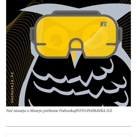
Noć muzeja u Muzeju prehrane Podravka//FOTO:PODRAVKA D.D.