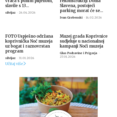
vraća s punim plijenom,
rekonstrukciji Doma
slavile s 13...
Slavena, postojeći
parking morat će se...
silvijaz
-
26.04.2026
Ivan Grobenski
-
14.02.2026
FOTO Uspješno održana
Muzej grada Koprivnice
koprivnička Noć muzeja
sudjeluje u nacionalnoj
uz bogat i raznovrstan
kampanji Noći muzeja
program
Glas Podravine i Prigorja
-
27.01.2026
silvijaz
-
31.01.2026
Učitaj više