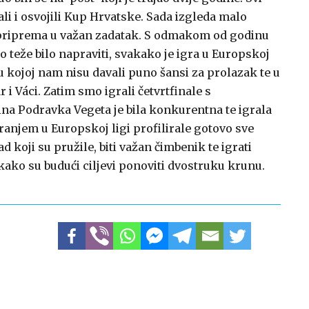
ali i osvojili Kup Hrvatske. Sada izgleda malo
 priprema u važan zadatak. S odmakom od godinu
o teže bilo napraviti, svakako je igra u Europskoj
 u kojoj nam nisu davali puno šansi za prolazak te u
i Váci. Zatim smo igrali četvrtfinale s
a Podravka Vegeta je bila konkurentna te igrala
anjem u Europskoj ligi profilirale gotovo sve
ad koji su pružile, biti važan čimbenik te igrati
kako su budući ciljevi ponoviti dvostruku krunu.