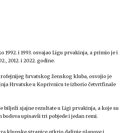
 1992. i 1993. osvajao Ligu prvakinja, a primio je i
., 2012. i 2022. godine.
rofejnijeg hrvatskog ženskog kluba, osvojio je
nja Hrvatske u Koprivnicu te izborio četvrtfinale
lježi sjajne rezultate u Ligi prvakinja, a koje su
bodova upisavši tri pobjede i jedan remi.
 za klupske stranice otkrio daljnje planove i