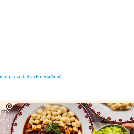
Vijesti
Život
Sport
Crna k
 Bosnu, rezultati su iznenađujući