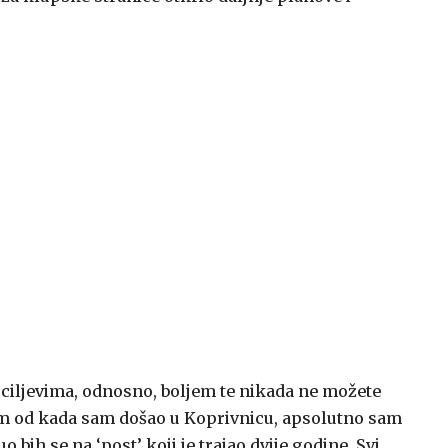
 ciljevima, odnosno, boljem te nikada ne možete
dom od kada sam došao u Koprivnicu, apsolutno sam
bih se na ‘post’ koji je trajao dvije godine. Svi