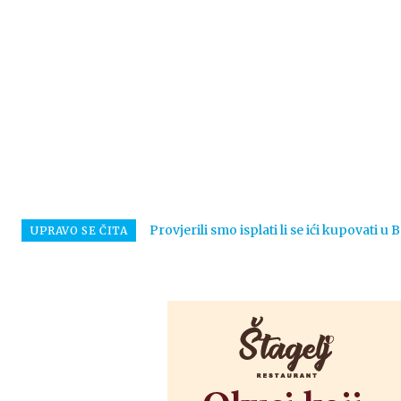
Provjerili smo isplati li se ići kupovati u
UPRAVO SE ČITA