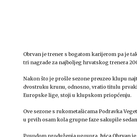
Obrvan je trener s bogatom karijerom pa je tako
tri nagrade za najboljeg hrvatskog trenera 2002
Nakon što je prošle sezone preuzeo klupu najt
dvostruku krunu, odnosno, vratio titulu prvaki
Europske lige, stoji u klupskom priopćenju.
Ove sezone s rukometašicama Podravka Vegete bi
u prvih osam kola grupne faze sakupile sedam 
Povodom produženja ugovora,
Ivica Obrvan
je