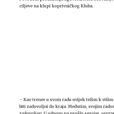
ciljeve na klupi koprivničkog Kluba.
– Kao trener u svom radu uvijek težim k višim
biti zadovoljni do kraja. Međutim, svojim ra
zadovoljan. U odnosu na prošlu sezonu, osvrnuo 