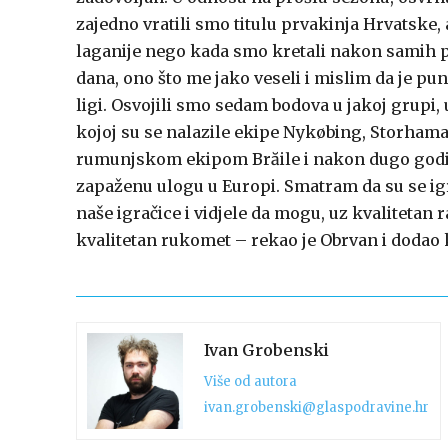
zajedno vratili smo titulu prvakinja Hrvatske, 
laganije nego kada smo kretali nakon samih
dana, ono što me jako veseli i mislim da je pun
ligi. Osvojili smo sedam bodova u jakoj grupi,
kojoj su se nalazile ekipe Nykøbing, Storhamar 
rumunjskom ekipom Brăile i nakon dugo godin
zapaženu ulogu u Europi. Smatram da su se igr
naše igračice i vidjele da mogu, uz kvalitetan r
kvalitetan rukomet – rekao je Obrvan i dodao 
Ivan Grobenski
Više od autora
ivan.grobenski@glaspodravine.hr