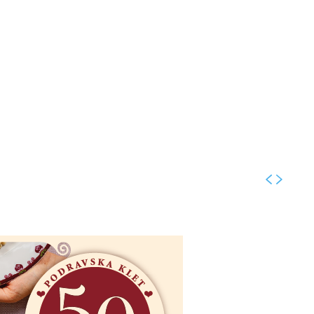
Kolumne
Intervjui
Kultura
ronika
Fotogalerije
Promo