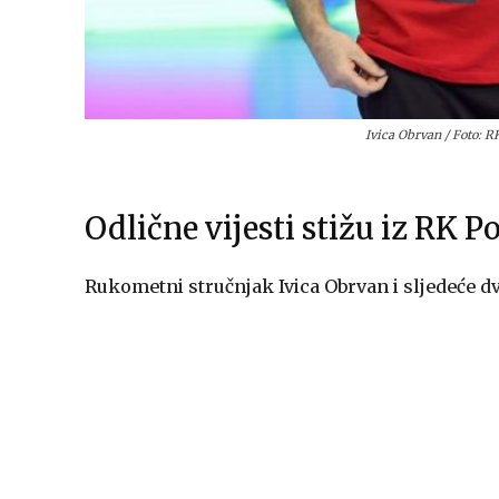
Ivica Obrvan / Foto: R
Odlične vijesti stižu iz RK 
Rukometni stručnjak Ivica Obrvan i sljedeće dvi