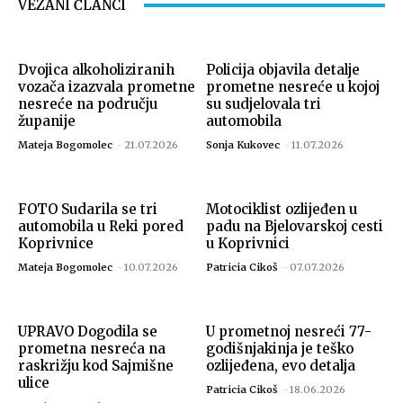
VEZANI ČLANCI
Dvojica alkoholiziranih
Policija objavila detalje
vozača izazvala prometne
prometne nesreće u kojoj
nesreće na području
su sudjelovala tri
županije
automobila
Mateja Bogomolec
-
21.07.2026
Sonja Kukovec
-
11.07.2026
FOTO Sudarila se tri
Motociklist ozlijeđen u
automobila u Reki pored
padu na Bjelovarskoj cesti
Koprivnice
u Koprivnici
Mateja Bogomolec
-
10.07.2026
Patricia Cikoš
-
07.07.2026
UPRAVO Dogodila se
U prometnoj nesreći 77-
prometna nesreća na
godišnjakinja je teško
raskrižju kod Sajmišne
ozlijeđena, evo detalja
ulice
Patricia Cikoš
-
18.06.2026