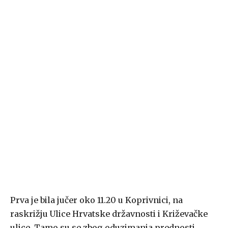
Prva je bila jučer oko 11.20 u Koprivnici, na
raskrižju Ulice Hrvatske državnosti i Križevačke
ulice. Tamo su se zbog oduzimanja prednosti