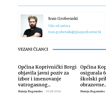
Ivan Grobenski
Više od autora
ivan.grobenski@glaspodravine.hr
VEZANI ČLANCI
Općina Koprivnički Bregi
Općina Kop
objavila javni poziv za
osigurala 6
izbor i imenovanje
školski pri
vatrogasnog...
obrazovne..
Mateja Bogomolec
-
05.08.2026
Mateja Bogomolec