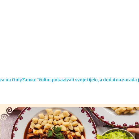
Vijesti
Život
Sport
Crna k
ca na OnlyFansu: ‘Volim pokazivati svoje tijelo, a dodatna zarada 