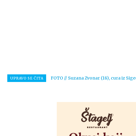
FOTO // Suzana Zvonar (18), cura iz Sige
UPRAVO SE ČITA