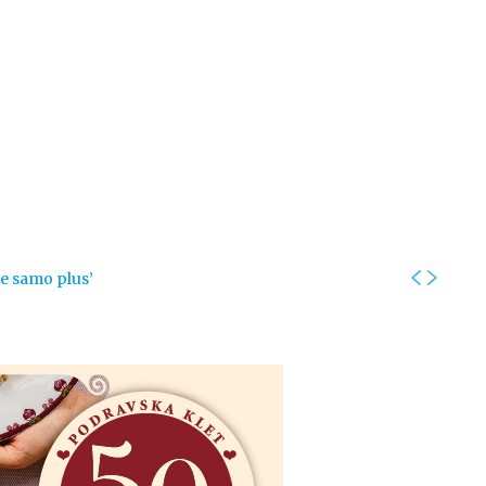
Kolumne
Intervjui
Kultura
ronika
Fotogalerije
Promo
je samo plus’