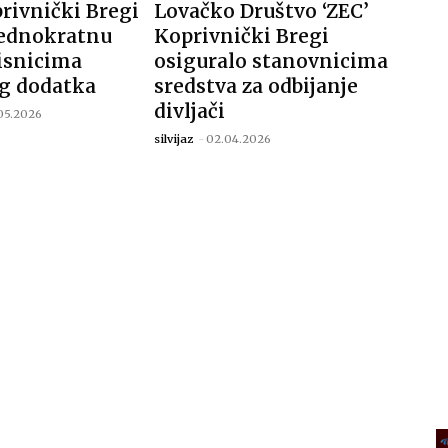
rivnički Bregi
Lovačko Društvo ‘ZEC’
jednokratnu
Koprivnički Bregi
isnicima
osiguralo stanovnicima
g dodatka
sredstva za odbijanje
divljači
.05.2026
silvijaz
-
02.04.2026