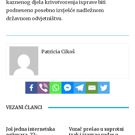
kaznenog djela krivotvorenja isprave biti
podneseno posebno izvješće nadležnom
državnom odvjetništvu.
Patricia Cikoš
VEZANI ČLANCI
Još jedna internetska
Vozač prešao u suprotni
prijevara, 77-
trak i izazvao sudar u