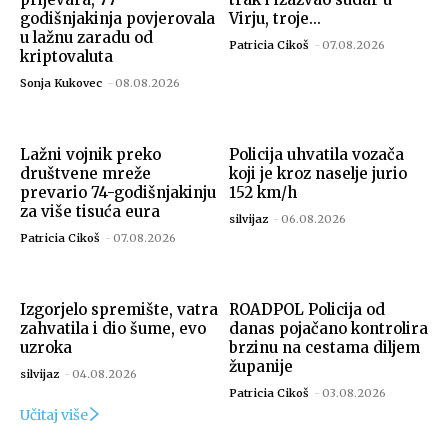
godišnjakinja povjerovala
Virju, troje...
u lažnu zaradu od
Patricia Cikoš
-
07.08.2026
kriptovaluta
Sonja Kukovec
-
08.08.2026
Lažni vojnik preko
Policija uhvatila vozača
društvene mreže
koji je kroz naselje jurio
prevario 74-godišnjakinju
152 km/h
za više tisuća eura
silvijaz
-
06.08.2026
Patricia Cikoš
-
07.08.2026
Izgorjelo spremište, vatra
ROADPOL Policija od
zahvatila i dio šume, evo
danas pojačano kontrolira
uzroka
brzinu na cestama diljem
županije
silvijaz
-
04.08.2026
Patricia Cikoš
-
03.08.2026
Učitaj više