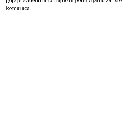
gdje je evidentirano trajno ili potencijalno žarište
komaraca.