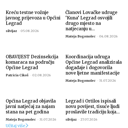
Kreću testne vožnje
Članovi Lovačke udruge
javnog prijevoza u Općini
‘Kuna’ Legrad osvojili
Legrad
drugo mjesto na
natjecanju u...
silvijaz
-
05.08.2026
Mateja Bogomolec
-
04.08.2026
OBAVIJEST Dezinsekcija
Koordinacija udruga
komaraca na području
Općine Legrad analizirala
Općine Legrad
događaje i dogovorila
nove ljetne manifestacije
Patricia Cikoš
-
02.08.2026
Mateja Bogomolec
-
31.07.2026
Općina Legrad objavila
Legrad i Ortilos ispisali
javni natječaj za najam
novu povijest, tisuće ljudi
stana na pet godina
proslavile tradiciju koja...
Mateja Bogomolec
-
31.07.2026
silvijaz
-
27.07.2026
Učitaj više