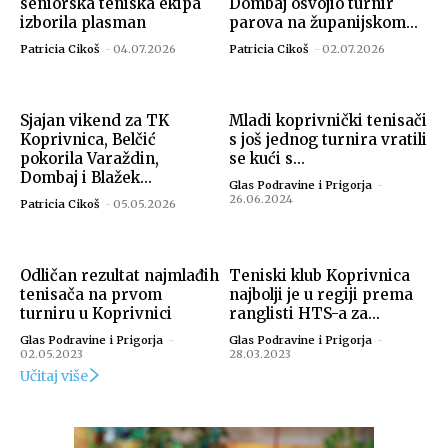
seniorska teniska ekipa
Dombaj osvojio turnir
izborila plasman
parova na županijskom...
Patricia Cikoš
-
04.07.2026
Patricia Cikoš
-
02.07.2026
Sjajan vikend za TK
Mladi koprivnički tenisači
Koprivnica, Belčić
s još jednog turnira vratili
pokorila Varaždin,
se kući s...
Dombaj i Blažek...
Glas Podravine i Prigorja
-
26.06.2024
Patricia Cikoš
-
05.05.2026
Odličan rezultat najmlađih
Teniski klub Koprivnica
tenisača na prvom
najbolji je u regiji prema
turniru u Koprivnici
ranglisti HTS-a za...
Glas Podravine i Prigorja
-
Glas Podravine i Prigorja
-
02.05.2023
28.03.2023
Učitaj više