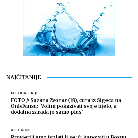
NAJČITANIJE
FOTOGALERIJE
FOTO // Suzana Zvonar (18), cura iz Sigeca na
OnlyFansu: ‘Volim pokazivati svoje tijelo, a
dodatna zarada je samo plus’
AKTUALNO
Provjerili smo isplati li se ići kupovati u Bosnu,