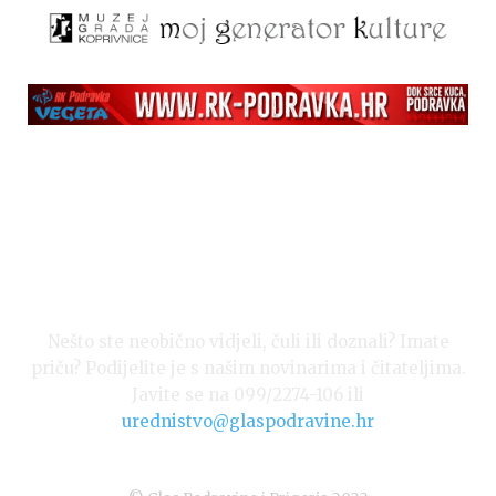
Nešto ste neobično vidjeli, čuli ili doznali? Imate
priču? Podijelite je s našim novinarima i čitateljima.
Javite se na 099/2274-106 ili
urednistvo@glaspodravine.hr