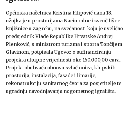
Općinska načelnica
Kristina Filipović
dana 18.
ožujka je u prostorijama Nacionalne i sveučilišne
knjižnice u Zagrebu, na svečanosti koju je uveličao
predsjednik Vlade Republike Hrvatske
Andrej
Plenković
, s ministrom turizma i sporta
Tončijem
Glavinom
, potpisala Ugovor o sufinanciranju
projekta ukupne vrijednosti oko 160.000,00 eura.
Projekt obuhvaća obnovu svlačionica, klupskih
prostorija, instalacija, fasade i limarije,
rekonstrukciju sanitarnog čvora za posjetitelje te
ugradnju navodnjavanja nogometnog igrališta.