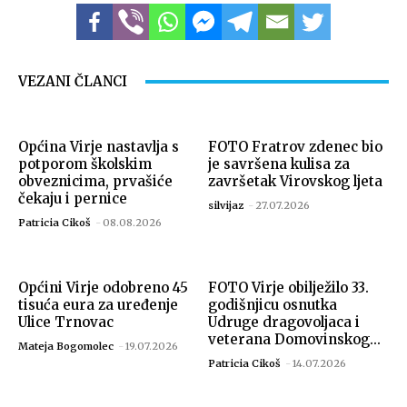
VEZANI ČLANCI
Općina Virje nastavlja s
FOTO Fratrov zdenec bio
potporom školskim
je savršena kulisa za
obveznicima, prvašiće
završetak Virovskog ljeta
čekaju i pernice
silvijaz
-
27.07.2026
Patricia Cikoš
-
08.08.2026
Općini Virje odobreno 45
FOTO Virje obilježilo 33.
tisuća eura za uređenje
godišnjicu osnutka
Ulice Trnovac
Udruge dragovoljaca i
veterana Domovinskog...
Mateja Bogomolec
-
19.07.2026
Patricia Cikoš
-
14.07.2026