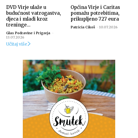
DVD Virje ulaže u
Općina Virje i Caritas
budućnost vatrogastva,
pomažu potrebitima,
djeca i mladi kroz
prikupljeno 727 eura
treninge...
Patricia Cikoš
-
10.07.2026
Glas Podravine i Prigorja
-
13.07.2026
Učitaj više