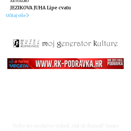
AKTUALNO
JEZIKOVA JUHA Lipe cvatu
Učitaj više
Nešto ste neobično vidjeli, čuli ili doznali? Imate