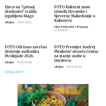
Djeca na ‘Ljetnoj
FOTO Kulturni most
družionici’ tražila
između Hrvatske i
izgubljeno blago
Sjeverne Makedonije u
Kalinovcu
silvijaz
-
29.07.2026
Glas Podravine i Prigorja
-
13.07.2026
FOTO Održano završno
FOTO Premijer Andrej
druženje sudionika
Plenković otvorio Centar
Picokijade 2026.
za starije osobe u
Đurđevcu
silvijaz
-
04.07.2026
silvijaz
-
30.06.2026
Učitaj više