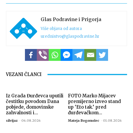
Glas Podravine i Prigorja
Više objava od autora
urednistvo@glaspodravine.hr
VEZANI ČLANCI
Iz Grada Đurđevca uputili
FOTO Marko Mijacev
čestitku povodom Dana
premijerno izveo stand
pobjede, domovinske
up ‘Eto tak.’ pred
zahvalnosti i...
đurđevačkom...
silvijaz
-
06.08.2026
Mateja Bogomolec
-
01.08.2026