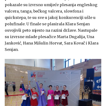
pokazale su izvrsno umijeće plesanja engleskog
valcera, tanga, bečkog valcera, slowfoxa i
quickstepa, te su sve u jakoj konkurenciji ušle u
polufinale. U finale se plasirala Klara Senjan
osvojivši peto mjesto na razini države. Nastupale
su izvrsne mlade plesačice Marta Dugalija, Una
Janković, Hana Mišulin Horvat, Sara Kovač i Klara
Senjan.