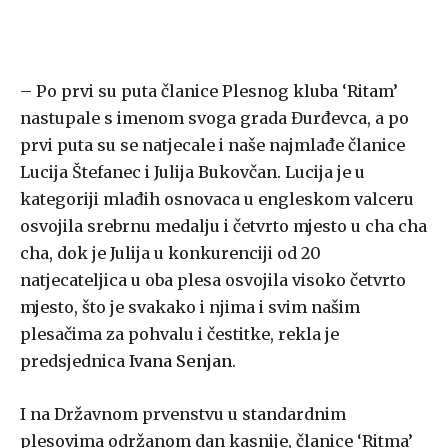
– Po prvi su puta članice Plesnog kluba ‘Ritam’
nastupale s imenom svoga grada Đurđevca, a po
prvi puta su se natjecale i naše najmlađe članice
Lucija Štefanec i Julija Bukovčan. Lucija je u
kategoriji mlađih osnovaca u engleskom valceru
osvojila srebrnu medalju i četvrto mjesto u cha cha
cha, dok je Julija u konkurenciji od 20
natjecateljica u oba plesa osvojila visoko četvrto
mjesto, što je svakako i njima i svim našim
plesačima za pohvalu i čestitke, rekla je
predsjednica
Ivana Senjan
.
I na Državnom prvenstvu u standardnim
plesovima održanom dan kasnije, članice ‘Ritma’