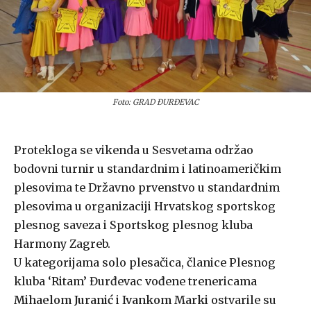
Foto: GRAD ĐURĐEVAC
Protekloga se vikenda u Sesvetama održao
bodovni turnir u standardnim i latinoameričkim
plesovima te Državno prvenstvo u standardnim
plesovima u organizaciji Hrvatskog sportskog
plesnog saveza i Sportskog plesnog kluba
Harmony Zagreb.
U kategorijama solo plesačica, članice Plesnog
kluba ‘Ritam’ Đurđevac vođene trenericama
Mihaelom Juranić
i
Ivankom Marki
ostvarile su