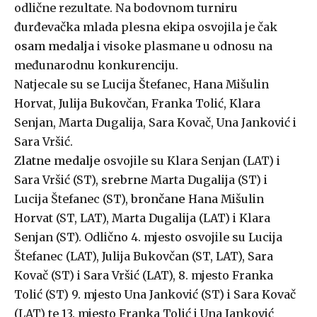
odlične rezultate. Na bodovnom turniru
đurđevačka mlada plesna ekipa osvojila je čak
osam medalja
i visoke plasmane u odnosu na
međunarodnu konkurenciju.
Natjecale su se Lucija Štefanec, Hana Mišulin
Horvat, Julija Bukovčan, Franka Tolić, Klara
Senjan, Marta Dugalija, Sara Kovač, Una Janković i
Sara Vršić.
Zlatne medalje
osvojile su Klara Senjan (LAT) i
Sara Vršić (ST),
srebrne
Marta Dugalija (ST) i
Lucija Štefanec (ST),
brončane
Hana Mišulin
Horvat (ST, LAT), Marta Dugalija (LAT) i Klara
Senjan (ST). Odlično 4. mjesto osvojile su Lucija
Štefanec (LAT), Julija Bukovčan (ST, LAT), Sara
Kovač (ST) i Sara Vršić (LAT), 8. mjesto Franka
Tolić (ST) 9. mjesto Una Janković (ST) i Sara Kovač
(LAT) te 13. mjesto Franka Tolić i Una Janković