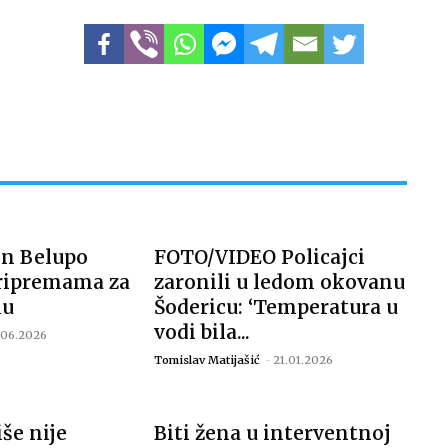
en Belupo
FOTO/VIDEO Policajci
ripremama za
zaronili u ledom okovanu
nu
Šodericu: ‘Temperatura u
vodi bila...
.06.2026
Tomislav Matijašić
-
21.01.2026
iše nije
Biti žena u interventnoj