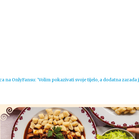
Vijesti
Život
Sport
Crna k
ca na OnlyFansu: ‘Volim pokazivati svoje tijelo, a dodatna zarada 