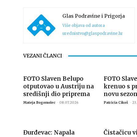
Glas Podravine i Prigorja
Više objava od autora
urednistvo@glaspodravine.hr
VEZANI ČLANCI
FOTO Slaven Belupo
FOTO Slav
otputovao u Austriju na
krenuo s p
središnji dio priprema
novu sezo
Mateja Bogomolec
-
08.07.2026
Patricia Cikoš
-
23
Đurđevac: Napala
Čistačicu v