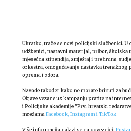
Ukratko, traže se novi policijski službenici.
udžbenici, nastavni materijal, pribor, školska
mjesečna stipendija, smještaj i prehrana, sudj
orkestra, omogućavanje nastavka trenažnog pr
oprema i odora.
Navode također kako ne morate brinuti za bud
Objave vezane uz kampanju pratite na interne
i Policijske akademije “Prvi hrvatski redarstve
mrežama
Facebook,
Instagram i
TikTok.
Više informacija nalazi se na poveznici:
Postan