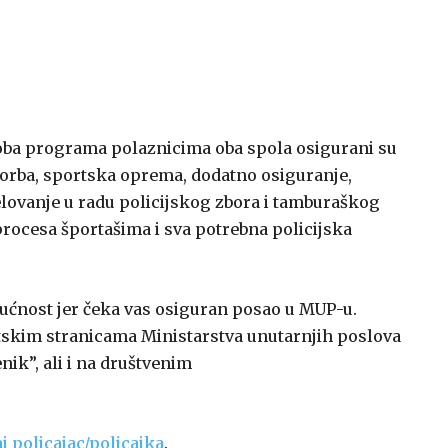
 U oba programa polaznicima oba spola osigurani su
 torba, sportska oprema, dodatno osiguranje,
elovanje u radu policijskog zbora i tamburaškog
ocesa športašima i sva potrebna policijska
ućnost jer čeka vas osiguran posao u MUP-u.
tskim stranicama Ministarstva unutarnjih poslova
nik”, ali i na društvenim
i policajac/policajka
.