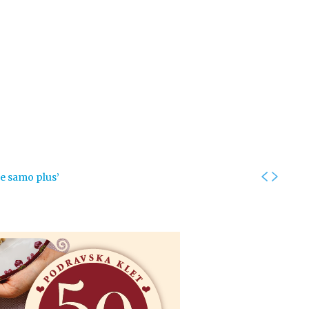
Kolumne
Intervjui
Kultura
ronika
Fotogalerije
Promo
je samo plus’