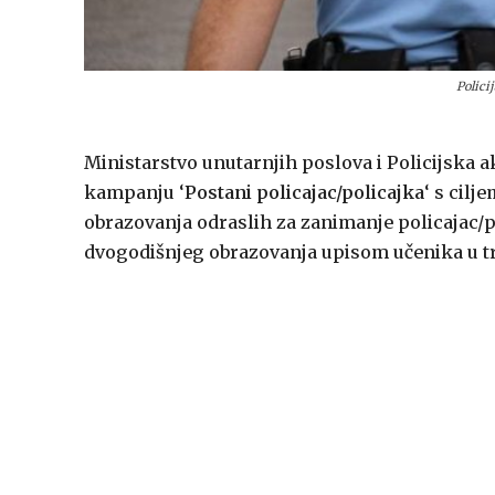
Polici
Ministarstvo unutarnjih poslova i Policijska 
kampanju ‘
Postani policajac/policajka
‘ s cil
obrazovanja odraslih za zanimanje policajac
dvogodišnjeg obrazovanja upisom učenika u tr