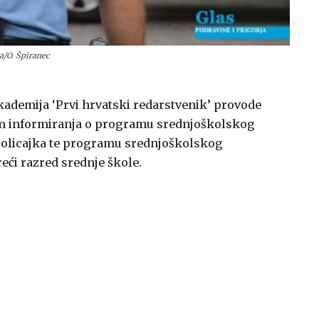
ja/O. Špiranec
akademija ‘Prvi hrvatski redarstvenik’ provode
jem informiranja o programu srednjoškolskog
/policajka te programu srednjoškolskog
eći razred srednje škole.