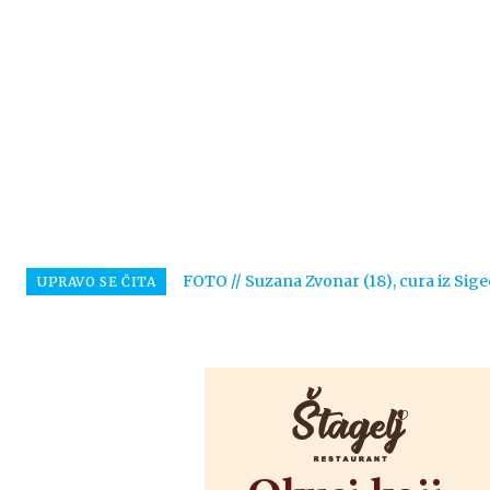
FOTO // Suzana Zvonar (18), cura iz Sige
UPRAVO SE ČITA