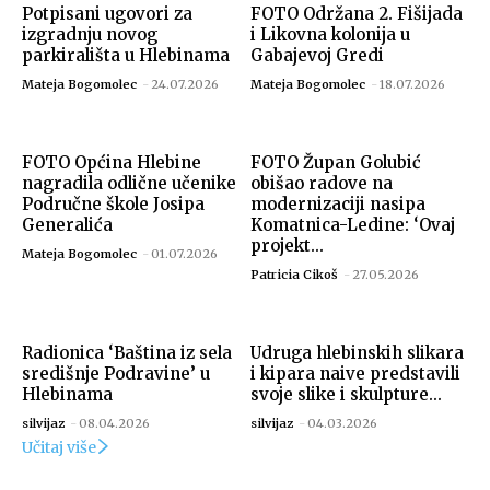
Potpisani ugovori za
FOTO Održana 2. Fišijada
izgradnju novog
i Likovna kolonija u
parkirališta u Hlebinama
Gabajevoj Gredi
Mateja Bogomolec
-
24.07.2026
Mateja Bogomolec
-
18.07.2026
FOTO Općina Hlebine
FOTO Župan Golubić
nagradila odlične učenike
obišao radove na
Područne škole Josipa
modernizaciji nasipa
Generalića
Komatnica-Ledine: ‘Ovaj
projekt...
Mateja Bogomolec
-
01.07.2026
Patricia Cikoš
-
27.05.2026
Radionica ‘Baština iz sela
Udruga hlebinskih slikara
središnje Podravine’ u
i kipara naive predstavili
Hlebinama
svoje slike i skulpture...
silvijaz
-
08.04.2026
silvijaz
-
04.03.2026
Učitaj više