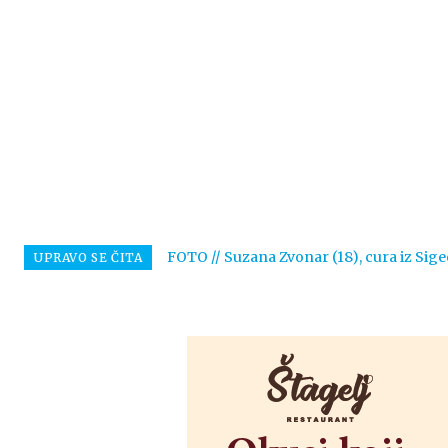
FOTO // Suzana Zvonar (18), cura iz Sige
UPRAVO SE ČITA