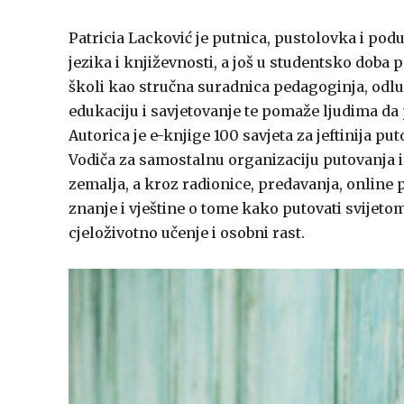
Patricia Lacković je putnica, pustolovka i pod
jezika i književnosti, a još u studentsko doba p
školi kao stručna suradnica pedagoginja, odluč
edukaciju i savjetovanje te pomaže ljudima da 
Autorica je e-knjige 100 savjeta za jeftinija p
Vodiča za samostalnu organizaciju putovanja i
zemalja, a kroz radionice, predavanja, online 
znanje i vještine o tome kako putovati svijet
cjeloživotno učenje i osobni rast.