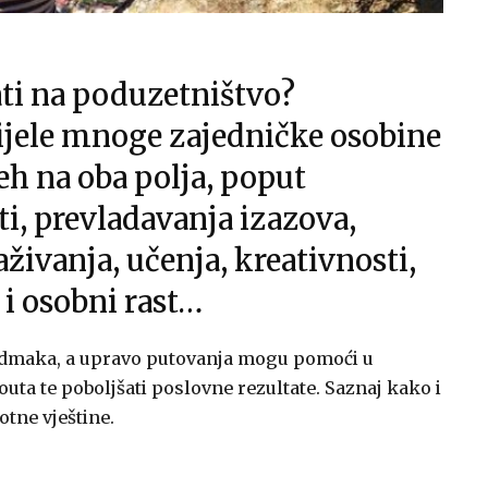
ti na poduzetništvo?
ijele mnoge zajedničke osobine
jeh na oba polja, poput
sti, prevladavanja izazova,
aživanja, učenja, kreativnosti,
i osobni rast…
odmaka, a upravo putovanja mogu pomoći u
uta te poboljšati poslovne rezultate. Saznaj kako i
otne vještine.