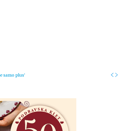
Kolumne
Intervjui
Kultura
ronika
Fotogalerije
Promo
je samo plus’