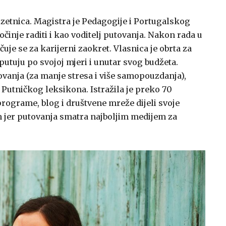
uzetnica. Magistra je Pedagogije i Portugalskog
očinje raditi i kao voditelj putovanja. Nakon rada u
uje se za karijerni zaokret. Vlasnica je obrta za
putuju po svojoj mjeri i unutar svog budžeta.
utovanja (za manje stresa i više samopouzdanja),
 Putničkog leksikona. Istražila je preko 70
programe, blog i društvene mreže dijeli svoje
om jer putovanja smatra najboljim medijem za