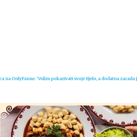
Vijesti
Život
Sport
Crna k
ca na OnlyFansu: ‘Volim pokazivati svoje tijelo, a dodatna zarada 