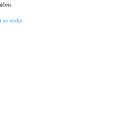
ničen.
i se ovdje.