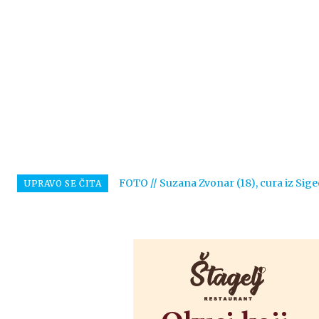
FOTO // Suzana Zvonar (18), cura iz Sige
UPRAVO SE ČITA