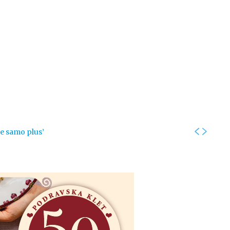
Kolumne
Intervjui
Kultura
ronika
Fotogalerije
Promo
je samo plus’