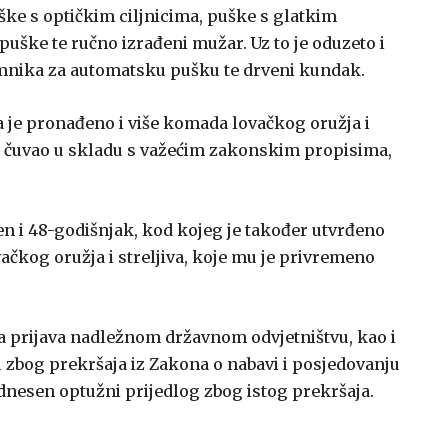
ke s optičkim ciljnicima, puške s glatkim
e puške te ručno izrađeni mužar. Uz to je oduzeto i
remnika za automatsku pušku te drveni kundak.
 je pronađeno i više komada lovačkog oružja i
 ga čuvao u skladu s važećim zakonskim propisima,
en i 48-godišnjak, kod kojeg je također utvrđeno
čkog oružja i streljiva, koje mu je privremeno
a prijava nadležnom državnom odvjetništvu, kao i
zbog prekršaja iz Zakona o nabavi i posjedovanju
odnesen optužni prijedlog zbog istog prekršaja.