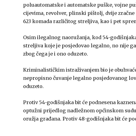
poluautomatske i automatske puške, vojne puš
cijevima, revolver, plinski pištolj, dvije zračn
623 komada različitog streljiva, kao i pet sp
Osim ilegalnog naoružanja, kod 54-godišnjaka
streljiva koje je posjedovao legalno, no nije
zbog čega je i ono oduzeto.
Kriminalističkim istraživanjem bio je obuhvać
nepropisno čuvanje legalno posjedovanog lova
oduzeto.
Protiv 54-godišnjaka bit će podnesena kaznen
optužni prijedlog nadležnom općinskom sudu 
oružja građana. Protiv 48-godišnjaka bit će p