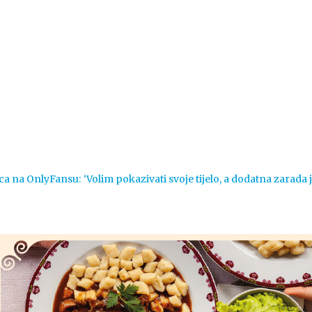
Vijesti
Život
Sport
Crna k
ca na OnlyFansu: ‘Volim pokazivati svoje tijelo, a dodatna zarada 