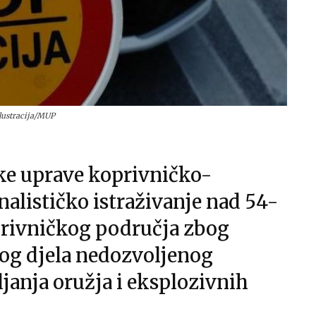
lustracija/MUP
jske uprave koprivničko-
nalističko istraživanje nad 54-
rivničkog područja zbog
og djela nedozvoljenog
ljanja oružja i eksplozivnih