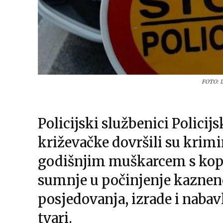
FOTO: I
Policijski službenici Polici
križevačke dovršili su krimi
godišnjim muškarcem s kop
sumnje u počinjenje kaznen
posjedovanja, izrade i nabav
tvari.