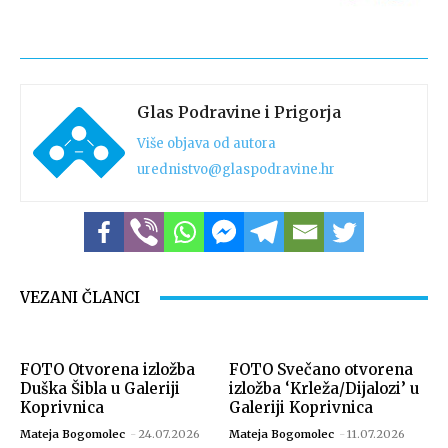
Glas Podravine i Prigorja
Više objava od autora
urednistvo@glaspodravine.hr
VEZANI ČLANCI
FOTO Otvorena izložba
FOTO Svečano otvorena
Duška Šibla u Galeriji
izložba ‘Krleža/Dijalozi’ u
Koprivnica
Galeriji Koprivnica
Mateja Bogomolec
-
24.07.2026
Mateja Bogomolec
-
11.07.2026