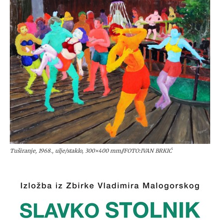
Tuširanje, 1968., ulje/staklo, 300×400 mm//FOTO:IVAN BRKIĆ