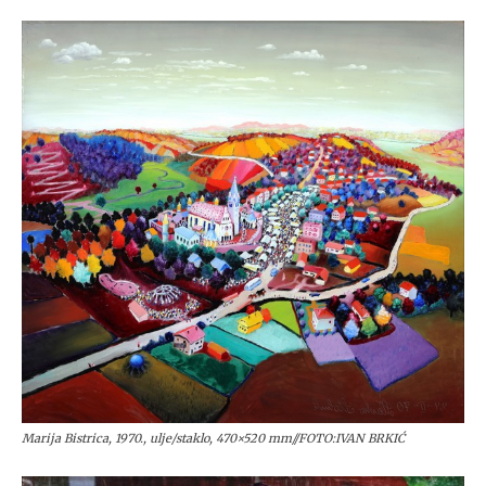
Marija Bistrica, 1970., ulje/staklo, 470×520 mm//FOTO:IVAN BRKIĆ