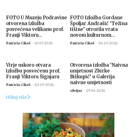
FOTO U Muzeju Podravine
FOTO Izložba Gordane
otvorena izložba
Špoljar Andrašić ‘Težina
posvećena velikanu prof.
tišine’ otvorila vrata
Franji Viktoru...
novom kulturnom...
Patricia Cikoš
-
10.07.2026
Patricia Cikoš
-
06.07.2026
Virje uskoro otvara
Otvorena izložba ‘Naivna
izložbu posvećenu prof.
umjetnost Zbirke
Franji Viktoru Šignjaru
Biškupić’ u Galerija
naivne umjetnosti
Patricia Cikoš
-
02.07.2026
silvijaz
-
29.04.2026
Učitaj više