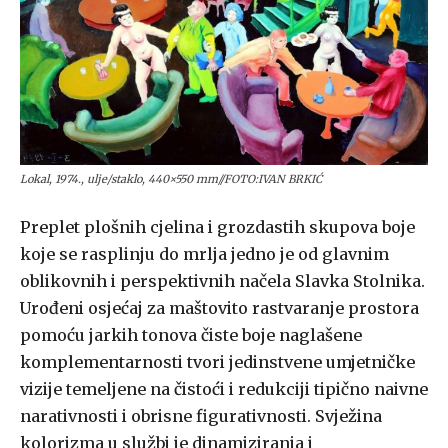
Lokal, 1974., ulje/staklo, 440×550 mm//FOTO:IVAN BRKIĆ
Preplet plošnih cjelina i grozdastih skupova boje
koje se rasplinju do mrlja jedno je od glavnim
oblikovnih i perspektivnih načela Slavka Stolnika.
Urođeni osjećaj za maštovito rastvaranje prostora
pomoću jarkih tonova čiste boje naglašene
komplementarnosti tvori jedinstvene umjetničke
vizije temeljene na čistoći i redukciji tipično naivne
narativnosti i obrisne figurativnosti. Svježina
kolorizma u službi je dinamiziranja i