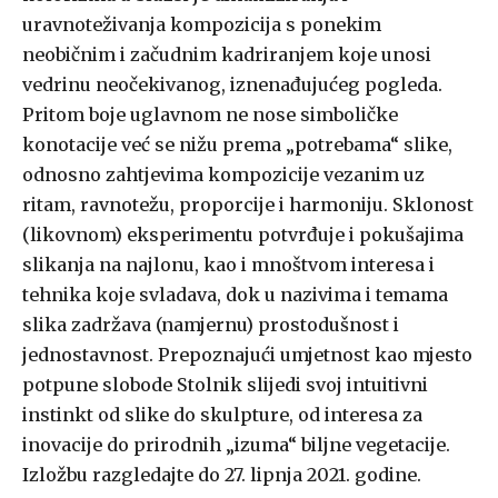
uravnoteživanja kompozicija s ponekim
neobičnim i začudnim kadriranjem koje unosi
vedrinu neočekivanog, iznenađujućeg pogleda.
Pritom boje uglavnom ne nose simboličke
konotacije već se nižu prema „potrebama“ slike,
odnosno zahtjevima kompozicije vezanim uz
ritam, ravnotežu, proporcije i harmoniju. Sklonost
(likovnom) eksperimentu potvrđuje i pokušajima
slikanja na najlonu, kao i mnoštvom interesa i
tehnika koje svladava, dok u nazivima i temama
slika zadržava (namjernu) prostodušnost i
jednostavnost. Prepoznajući umjetnost kao mjesto
potpune slobode Stolnik slijedi svoj intuitivni
instinkt od slike do skulpture, od interesa za
inovacije do prirodnih „izuma“ biljne vegetacije.
Izložbu razgledajte do 27. lipnja 2021. godine.