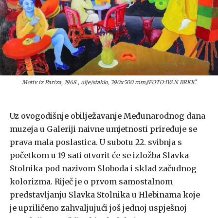
Motiv iz Pariza, 1968., ulje/staklo, 390x500 mm//FOTO:IVAN BRKIĆ
Uz ovogodišnje obilježavanje Međunarodnog dana
muzeja u Galeriji naivne umjetnosti priređuje se
prava mala poslastica. U subotu 22. svibnja s
početkom u 19 sati otvorit će se izložba Slavka
Stolnika pod nazivom Sloboda i sklad začudnog
kolorizma. Riječ je o prvom samostalnom
predstavljanju Slavka Stolnika u Hlebinama koje
je upriličeno zahvaljujući još jednoj uspješnoj