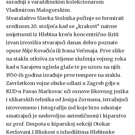
suradnji s varaždinskim kolekcionarom
Vladimirom Malogorskim.
Stvaralaštvo Slavka Stolnika počinje se formirati
sredinom 20. stoljeća kad se „krakovi“ naivne
umjetnosti iz Hlebina kreću koncentrično širiti
izvan izvorišta stvarajući danas dobro poznate
opuse Mije Kovačića ili Ivana Večenaja. Prve slike
na staklu otkriva za vrijeme služenja vojnog roka
kad u Sarajevu ugleda glaže te po uzoru na njih
1950-ih godina izrađuje prve tempere na staklu.
Završetkom vojne obuke odlazi u Zagreb gdje u
KUD-u Pavao Markovac uči osnove likovnog jezika
i slikarskih tehnika od Josipa Zormana, istražujući
istovremeno i fotografiju (od koje brzo odustaje
smatrajući je nedovoljno autentičnom) i kiparstvo
uz prof. Despota u kiparskoj sekciji Otokar
Keršovani.1 Bliskost s ishodištima Hlebinske