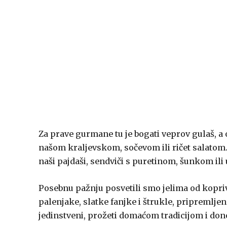
Za prave gurmane tu je bogati veprov gulaš, a 
našom kraljevskom, sočevom ili ričet salatom.
naši pajdaši, sendviči s puretinom, šunkom ili u
Posebnu pažnju posvetili smo jelima od kopriv
palenjake, slatke fanjke i štrukle, pripremlj
jedinstveni, prožeti domaćom tradicijom i do