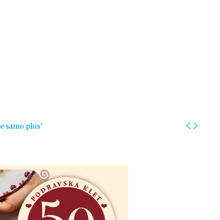
Kolumne
Intervjui
Kultura
ronika
Fotogalerije
Promo
je samo plus’