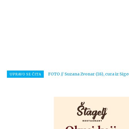
FOTO // Suzana Zvonar (18), cura iz Sige
UPRAVO SE ČITA