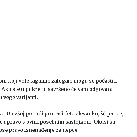
oni koji vole laganije zalogaje mogu se počastiti
 Ako ste u pokretu, savršeno će vam odgovarati
 vege varijanti.
e. U našoj ponudi pronaći ćete zlevanku, ščipance,
ene upravo s ovim posebnim sastojkom. Okusi su
nose pravo iznenađenje za nepce.