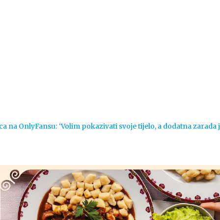
Vijesti
Život
Sport
Crna k
ca na OnlyFansu: ‘Volim pokazivati svoje tijelo, a dodatna zarada 