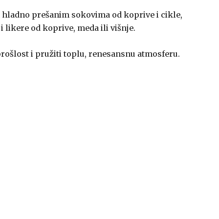
im hladno prešanim sokovima od koprive i cikle,
 i likere od koprive, meda ili višnje.
 prošlost i pružiti toplu, renesansnu atmosferu.