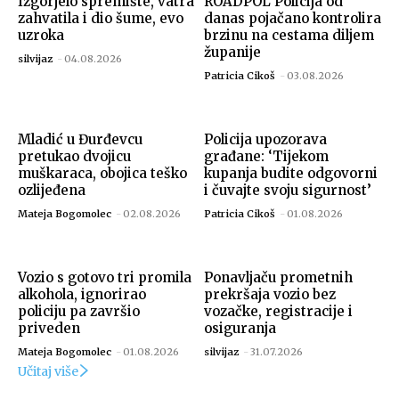
Izgorjelo spremište, vatra
ROADPOL Policija od
zahvatila i dio šume, evo
danas pojačano kontrolira
uzroka
brzinu na cestama diljem
županije
silvijaz
-
04.08.2026
Patricia Cikoš
-
03.08.2026
Mladić u Đurđevcu
Policija upozorava
pretukao dvojicu
građane: ‘Tijekom
muškaraca, obojica teško
kupanja budite odgovorni
ozlijeđena
i čuvajte svoju sigurnost’
Mateja Bogomolec
-
02.08.2026
Patricia Cikoš
-
01.08.2026
Vozio s gotovo tri promila
Ponavljaču prometnih
alkohola, ignorirao
prekršaja vozio bez
policiju pa završio
vozačke, registracije i
priveden
osiguranja
Mateja Bogomolec
-
01.08.2026
silvijaz
-
31.07.2026
Učitaj više