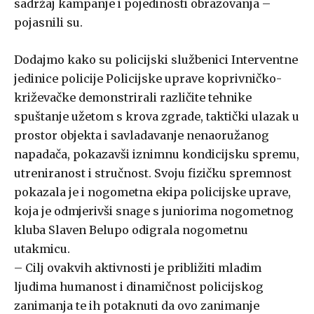
sadržaj kampanje i pojedinosti obrazovanja –
pojasnili su.
Dodajmo kako su policijski službenici Interventne
jedinice policije Policijske uprave koprivničko-
križevačke demonstrirali različite tehnike
spuštanje užetom s krova zgrade, taktički ulazak u
prostor objekta i savladavanje nenaoružanog
napadača, pokazavši iznimnu kondicijsku spremu,
utreniranost i stručnost. Svoju fizičku spremnost
pokazala je i nogometna ekipa policijske uprave,
koja je odmjerivši snage s juniorima nogometnog
kluba Slaven Belupo odigrala nogometnu
utakmicu.
– Cilj ovakvih aktivnosti je približiti mladim
ljudima humanost i dinamičnost policijskog
zanimanja te ih potaknuti da ovo zanimanje