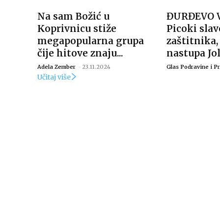
Na sam Božić u
ĐURĐEVO 
Koprivnicu stiže
Picoki sla
megapopularna grupa
zaštitnika,
čije hitove znaju...
nastupa Jo
Adela Zember
-
23.11.2024
Glas Podravine i Pr
Učitaj više