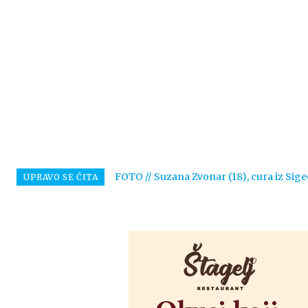
FOTO // Suzana Zvonar (18), cura iz Sige
UPRAVO SE ČITA