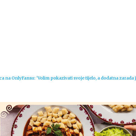
Vijesti
Život
Sport
Crna k
ca na OnlyFansu: ‘Volim pokazivati svoje tijelo, a dodatna zarada 