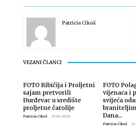
Patricia Cikoš
VEZANI ČLANCI
FOTO Ribičija i Proljetni
FOTO Pola
sajam pretvorili
vijenaca i 
Đurđevac u središte
svijeća od
proljetne čarolije
branitelj
Dana...
Patricia Cikoš
-
25.04.2026
Patricia Cikoš
-
23