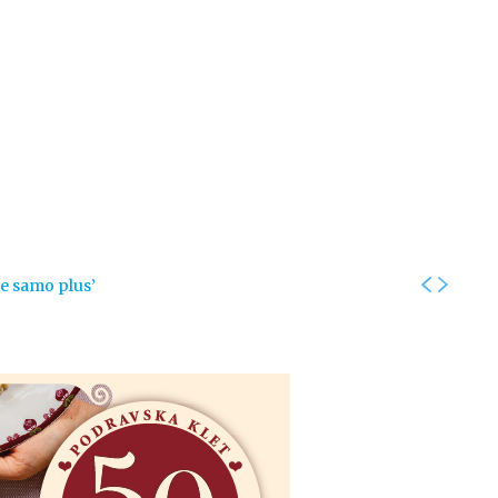
Kolumne
Intervjui
Kultura
ronika
Fotogalerije
Promo
je samo plus’