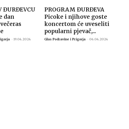
V ĐURĐEVCU
PROGRAM ĐURĐEVA
ve dan
Picoke i njihove goste
 večeras
koncertom će uveseliti
le
popularni pjevač,...
igorja
-
19.04.2024
Glas Podravine i Prigorja
-
06.04.2024