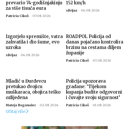
prevario 74-godišnjakinju
152 km/h
za više tisuća eura
silvijaz
-
06.08.2026
Patricia Cikoš
-
07.08.2026
Izgorjelo spremište, vatra
ROADPOL Policija od
zahvatila i dio šume, evo
danas pojačano kontrolira
uzroka
brzinu na cestama diljem
županije
silvijaz
-
04.08.2026
Patricia Cikoš
-
03.08.2026
Mladić u Đurđevcu
Policija upozorava
pretukao dvojicu
građane: ‘Tijekom
muškaraca, obojica teško
kupanja budite odgovorni
ozlijeđena
i čuvajte svoju sigurnost’
Mateja Bogomolec
-
02.08.2026
Patricia Cikoš
-
01.08.2026
Učitaj više