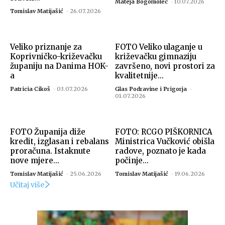
Mateja Bogomolec
-
10.07.2026
Tomislav Matijašić
-
26.07.2026
Veliko priznanje za
FOTO Veliko ulaganje u
Koprivničko-križevačku
križevačku gimnaziju
županiju na Danima HOK-
završeno, novi prostori za
a
kvalitetnije...
Patricia Cikoš
-
03.07.2026
Glas Podravine i Prigorja
-
01.07.2026
FOTO Županija diže
FOTO: RCGO PIŠKORNICA
kredit, izglasan i rebalans
Ministrica Vučković obišla
proračuna. Istaknute
radove, poznato je kada
nove mjere...
počinje...
Tomislav Matijašić
-
25.06.2026
Tomislav Matijašić
-
19.06.2026
Učitaj više