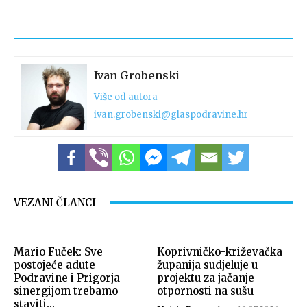
Ivan Grobenski
Više od autora
ivan.grobenski@glaspodravine.hr
VEZANI ČLANCI
Mario Fuček: Sve
Koprivničko-križevačka
postojeće adute
županija sudjeluje u
Podravine i Prigorja
projektu za jačanje
sinergijom trebamo
otpornosti na sušu
staviti...