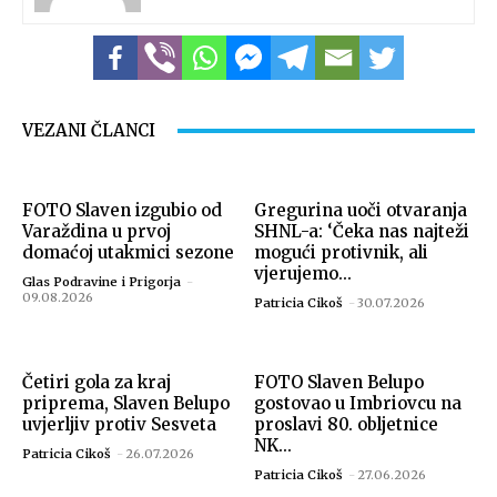
VEZANI ČLANCI
FOTO Slaven izgubio od
Gregurina uoči otvaranja
Varaždina u prvoj
SHNL-a: ‘Čeka nas najteži
domaćoj utakmici sezone
mogući protivnik, ali
vjerujemo...
Glas Podravine i Prigorja
-
09.08.2026
Patricia Cikoš
-
30.07.2026
Četiri gola za kraj
FOTO Slaven Belupo
priprema, Slaven Belupo
gostovao u Imbriovcu na
uvjerljiv protiv Sesveta
proslavi 80. obljetnice
NK...
Patricia Cikoš
-
26.07.2026
Patricia Cikoš
-
27.06.2026