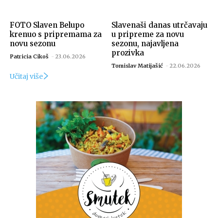
FOTO Slaven Belupo
Slavenaši danas utrčavaju
krenuo s pripremama za
u pripreme za novu
novu sezonu
sezonu, najavljena
prozivka
Patricia Cikoš
-
23.06.2026
Tomislav Matijašić
-
22.06.2026
Učitaj više