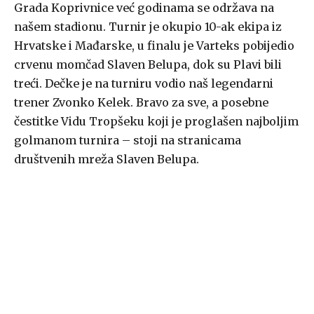
Grada Koprivnice već godinama se održava na
našem stadionu. Turnir je okupio 10-ak ekipa iz
Hrvatske i Mađarske, u finalu je Varteks pobijedio
crvenu momčad Slaven Belupa, dok su Plavi bili
treći. Dečke je na turniru vodio naš legendarni
trener Zvonko Kelek. Bravo za sve, a posebne
čestitke Vidu Tropšeku koji je proglašen najboljim
golmanom turnira – stoji na stranicama
društvenih mreža Slaven Belupa.