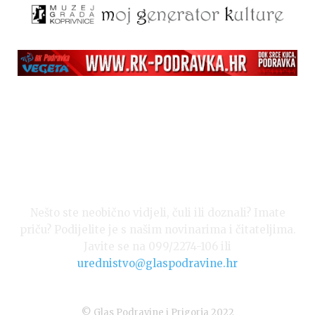
Nešto ste neobično vidjeli, čuli ili doznali? Imate
priču? Podijelite je s našim novinarima i čitateljima.
Javite se na 099/2274-106 ili
urednistvo@glaspodravine.hr
© Glas Podravine i Prigorja 2022