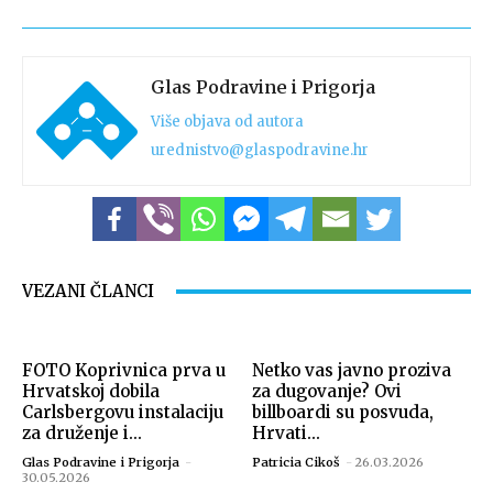
Glas Podravine i Prigorja
Više objava od autora
urednistvo@glaspodravine.hr
VEZANI ČLANCI
FOTO Koprivnica prva u
Netko vas javno proziva
Hrvatskoj dobila
za dugovanje? Ovi
Carlsbergovu instalaciju
billboardi su posvuda,
za druženje i...
Hrvati...
Glas Podravine i Prigorja
-
Patricia Cikoš
-
26.03.2026
30.05.2026