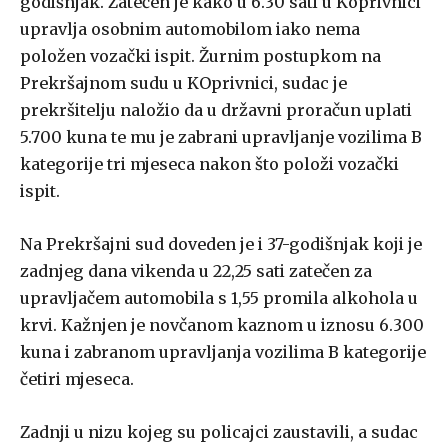
godišnjak. Zatečen je kako u 6.30 sati u Koprivnici
upravlja osobnim automobilom iako nema
položen vozački ispit. Žurnim postupkom na
Prekršajnom sudu u KOprivnici, sudac je
prekršitelju naložio da u državni proračun uplati
5.700 kuna te mu je zabrani upravljanje vozilima B
kategorije tri mjeseca nakon što položi vozački
ispit.
Na Prekršajni sud doveden je i 37-godišnjak koji je
zadnjeg dana vikenda u 22,25 sati zatečen za
upravljačem automobila s 1,55 promila alkohola u
krvi. Kažnjen je novčanom kaznom u iznosu 6.300
kuna i zabranom upravljanja vozilima B kategorije
četiri mjeseca.
Zadnji u nizu kojeg su policajci zaustavili, a sudac