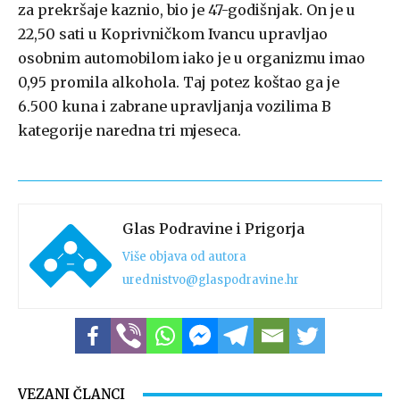
za prekršaje kaznio, bio je 47-godišnjak. On je u
22,50 sati u Koprivničkom Ivancu upravljao
osobnim automobilom iako je u organizmu imao
0,95 promila alkohola. Taj potez koštao ga je
6.500 kuna i zabrane upravljanja vozilima B
kategorije naredna tri mjeseca.
Glas Podravine i Prigorja
Više objava od autora
urednistvo@glaspodravine.hr
VEZANI ČLANCI