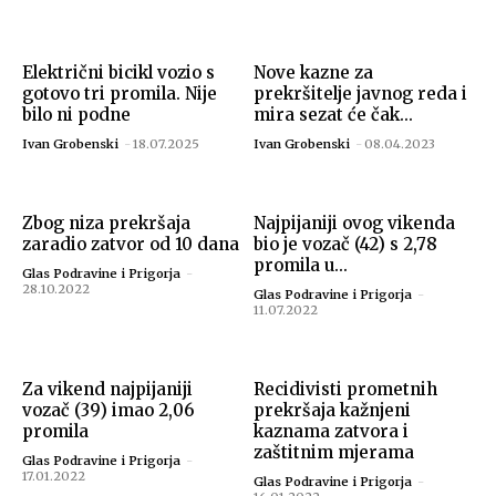
Električni bicikl vozio s
Nove kazne za
gotovo tri promila. Nije
prekršitelje javnog reda i
bilo ni podne
mira sezat će čak...
Ivan Grobenski
-
18.07.2025
Ivan Grobenski
-
08.04.2023
Zbog niza prekršaja
Najpijaniji ovog vikenda
zaradio zatvor od 10 dana
bio je vozač (42) s 2,78
promila u...
Glas Podravine i Prigorja
-
28.10.2022
Glas Podravine i Prigorja
-
11.07.2022
Za vikend najpijaniji
Recidivisti prometnih
vozač (39) imao 2,06
prekršaja kažnjeni
promila
kaznama zatvora i
zaštitnim mjerama
Glas Podravine i Prigorja
-
17.01.2022
Glas Podravine i Prigorja
-