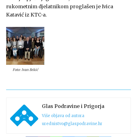
rukometnim djelatnikom proglašen je Ivica
Katavić iz KTC-a.
Foto: Ivan Brkić
Glas Podravine i Prigorja
Više objava od autora
urednistvo@glaspodravine.hr