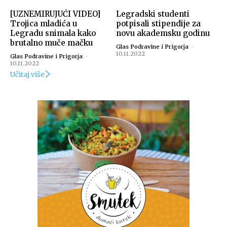
[UZNEMIRUJUĆI VIDEO]
Legradski studenti
Trojica mladića u
potpisali stipendije za
Legradu snimala kako
novu akademsku godinu
brutalno muče mačku
Glas Podravine i Prigorja
-
10.11.2022
Glas Podravine i Prigorja
-
10.11.2022
Učitaj više