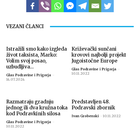
VEZANI ČLANCI
Istražili smo kako izgleda
Križevački sunčani
život taksista, Marko:
krovovi najbolji projekt
Volim svoj posao,
Jugoistočne Europe
uzbudljiva...
Glas Podravine i Prigorja
-
10.11.2022
Glas Podravine i Prigorja
-
14.07.2024
Razmatraju gradnju
Predstavljen 48.
jednog ili dva kružna toka
Podravski zbornik
kod Podravkinih silosa
Ivan Grobenski
-
10.11.2022
Glas Podravine i Prigorja
-
10.11.2022