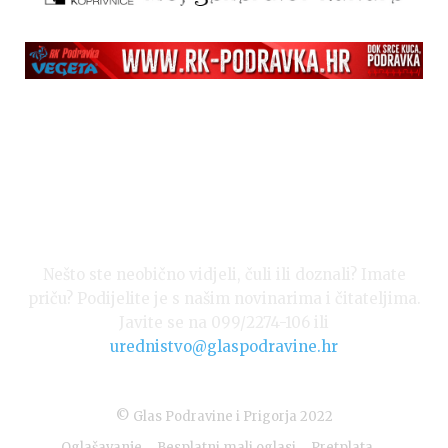
Nešto ste neobično vidjeli, čuli ili doznali? Imate
priču? Podijelite je s našim novinarima i čitateljima.
Javite se na 099/2274-106 ili
urednistvo@glaspodravine.hr
© Glas Podravine i Prigorja 2022
Oglašavanje
Besplatni mali oglasi
Pretplata