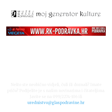
Nešto ste neobično vidjeli, čuli ili doznali? Imate
priču? Podijelite je s našim novinarima i čitateljima.
Javite se na 099/2274-106 ili
urednistvo@glaspodravine.hr