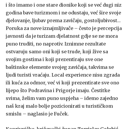
i što imamo i one stare dionike koji se već dugi niz
godina bave turizmom i ne odustaju, već šire svoje
djelovanje, ljubav prema zavičaju, gostoljubivost…
Poruka za nove iznajmljivače – često je percepcija
javnosti da je turizam djelatnost gdje se ne mora
puno truditi, no naprotiv. Iznimne rezultate
ostvaruju samo oni koji se trude, koji žive sa
svojim gostima i koji prezentiraju sve one
baštinske elemente svojeg zavičaja, takvima se
ljudi turisti vraćaju. Local experience nisu zgrada
ili kuća za odmor, već vi koji prezentirate sve ono
lijepo što Podravina i Prigorje imaju. Čestitke
svima, želim vam puno uspjeha – idemo zajedno
naš kraj malo bolje pozicionirati u turističkom
smislu – naglasio je Fuček.