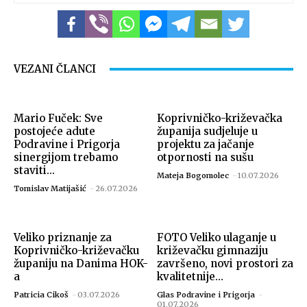
VEZANI ČLANCI
Mario Fuček: Sve
Koprivničko-križevačka
postojeće adute
županija sudjeluje u
Podravine i Prigorja
projektu za jačanje
sinergijom trebamo
otpornosti na sušu
staviti...
Mateja Bogomolec
-
10.07.2026
Tomislav Matijašić
-
26.07.2026
Veliko priznanje za
FOTO Veliko ulaganje u
Koprivničko-križevačku
križevačku gimnaziju
županiju na Danima HOK-
završeno, novi prostori za
a
kvalitetnije...
Patricia Cikoš
-
03.07.2026
Glas Podravine i Prigorja
-
01.07.2026