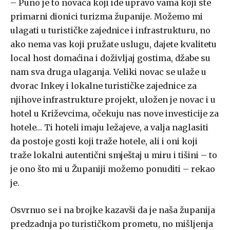
– Puno je to novaca koji ide upravo vama koji ste
primarni dionici turizma županije. Možemo mi
ulagati u turističke zajednice i infrastrukturu, no
ako nema vas koji pružate uslugu, dajete kvalitetu
local host domaćina i doživljaj gostima, džabe su
nam sva druga ulaganja. Veliki novac se ulaže u
dvorac Inkey i lokalne turističke zajednice za
njihove infrastrukture projekt, uložen je novac i u
hotel u Križevcima, očekuju nas nove investicije za
hotele… Ti hoteli imaju ležajeve, a valja naglasiti
da postoje gosti koji traže hotele, ali i oni koji
traže lokalni autentični smještaj u miru i tišini – to
je ono što mi u Županiji možemo ponuditi – rekao
je.
Osvrnuo se i na brojke kazavši da je naša županija
predzadnja po turističkom prometu, no mišljenja