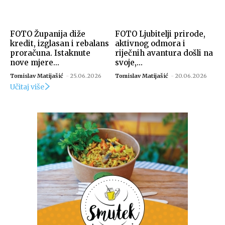
FOTO Županija diže
FOTO Ljubitelji prirode,
kredit, izglasan i rebalans
aktivnog odmora i
proračuna. Istaknute
riječnih avantura došli na
nove mjere...
svoje,...
Tomislav Matijašić
-
25.06.2026
Tomislav Matijašić
-
20.06.2026
Učitaj više