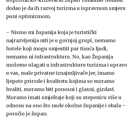
Koprivničko-križevački župan
Tomislav Golubić
dodao je da ih razvoj turizma u ispravnom smjeru
puni optimizmom.
– Nismo mi županija koja je turistički
najrazvijenija niti je u gornjoj grupi, nemamo
hotele koji mogu smjestiti par tisuća ljudi,
nemamo ni infrastrukturu. No, kao Županija
možemo ulagati u infrastrukturu turizma i upravo
u vas, male privatne iznajmljivače jer, imamo
ljepote prirode i kvalitetu kojima se moramo
hvaliti, moramo biti ponosni i glasni, gizdavi.
Moramo imati smještaje koji su stepenicu više u
odnosu na ono što nude okolne županije i obala –
poručio je župan.