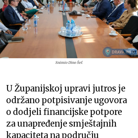
Snimio Dino Šef.
U Županijskoj upravi jutros je
održano potpisivanje ugovora
o dodjeli financijske potpore
za unapređenje smještajnih
kapaciteta na području