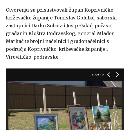
Otvorenju su prisustvovali župan Koprivničko-
križevačke županije Tomislav Golubić, saborski
zastupnici Darko Sobota i Josip Đakić, počasni
građanin Kloštra Podravskog, general Mladen
Markač te brojni načelnici i gradonačelnici s
područja Koprivničko-križevačke županije i
Virovitičko-podravske.
1
od 59