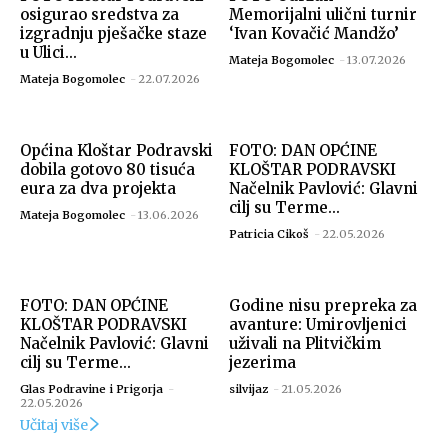
osigurao sredstva za
Memorijalni ulični turnir
izgradnju pješačke staze
‘Ivan Kovačić Mandžo’
u Ulici...
Mateja Bogomolec
-
13.07.2026
Mateja Bogomolec
-
22.07.2026
Općina Kloštar Podravski
FOTO: DAN OPĆINE
Foto: Marko Štefanov
dobila gotovo 80 tisuća
KLOŠTAR PODRAVSKI
eura za dva projekta
Načelnik Pavlović: Glavni
cilj su Terme...
Mateja Bogomolec
-
13.06.2026
Patricia Cikoš
-
22.05.2026
FOTO: DAN OPĆINE
Godine nisu prepreka za
KLOŠTAR PODRAVSKI
avanture: Umirovljenici
Načelnik Pavlović: Glavni
uživali na Plitvičkim
cilj su Terme...
jezerima
Glas Podravine i Prigorja
-
silvijaz
-
21.05.2026
22.05.2026
Foto: Marko Štefanov
Učitaj više