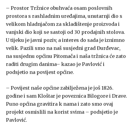
– Prostor Tržnice obuhvaća osam poslovnih
prostora s rashladnim uređajima, unutarnji dio s
velikom hladnjačom za skladištenje proizvoda i
vanjski dio koji se sastoji od 30 prodajnih stolova.
U tijeku je javni poziv, a interes do sada je iznimno
velik. Pazili smo na naš susjedni grad Đurđevac,
na susjednu općinu Pitomača i naša tržnica će zato
raditi drugim danima– kazao je Pavlović i
podsjetio na povijest općine.
– Povijest naše općine zabilježena je još 1826.
godine i sam Kloštar je poveznica Bilogore i Drave.
Puno općina gravitira k nama i zato smo ovaj
projekt osmislili na korist svima – podsjetio je
Pavlović.