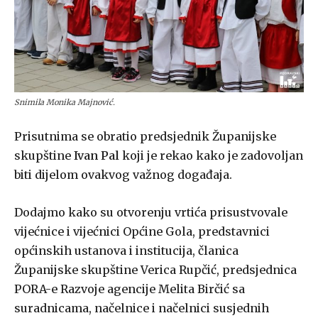
Snimila Monika Majnović.
Prisutnima se obratio predsjednik Županijske
skupštine
Ivan Pal
koji je rekao kako je zadovoljan
biti dijelom ovakvog važnog događaja.
Dodajmo kako su otvorenju vrtića prisustvovale
vijećnice i vijećnici Općine Gola, predstavnici
općinskih ustanova i institucija, članica
Županijske skupštine Verica Rupčić, predsjednica
PORA-e Razvoje agencije Melita Birčić sa
suradnicama, načelnice i načelnici susjednih