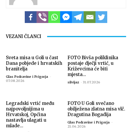
VEZANI ČLANCI
Sveta misa u Goli u čast
FOTO Bivša poliklinika
Dana pobjede i hrvatskih
postaje dječji vrtić, u
branitelja
Križevcima će biti
mjesta...
Glas Podravine i Prigorja
-
07.08.2026
silvijaz
-
31.07.2026
Legradski vrtić među
FOTO U Goli svečano
najpovoljnijima u
obilježena zlatna misa vlč.
Hrvatskoj, Općina
Dragutina Bogadija
nastavlja ulagati u
Glas Podravine i Prigorja
-
mlade...
21.06.2026