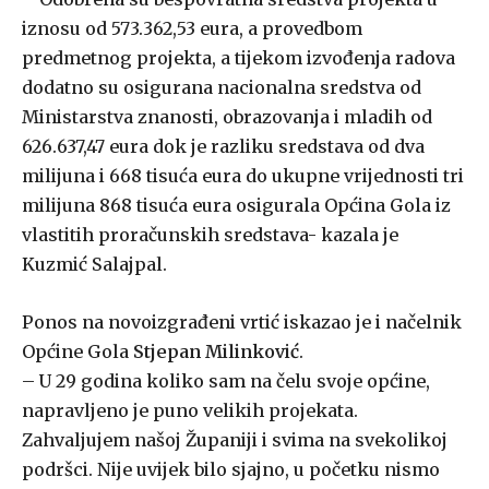
iznosu od 573.362,53 eura, a provedbom
predmetnog projekta, a tijekom izvođenja radova
dodatno su osigurana nacionalna sredstva od
Ministarstva znanosti, obrazovanja i mladih od
626.637,47 eura dok je razliku sredstava od dva
milijuna i 668 tisuća eura do ukupne vrijednosti tri
milijuna 868 tisuća eura osigurala Općina Gola iz
vlastitih proračunskih sredstava- kazala je
Kuzmić Salajpal.
Ponos na novoizgrađeni vrtić iskazao je i načelnik
Općine Gola
Stjepan Milinković
.
– U 29 godina koliko sam na čelu svoje općine,
napravljeno je puno velikih projekata.
Zahvaljujem našoj Županiji i svima na svekolikoj
podršci. Nije uvijek bilo sjajno, u početku nismo