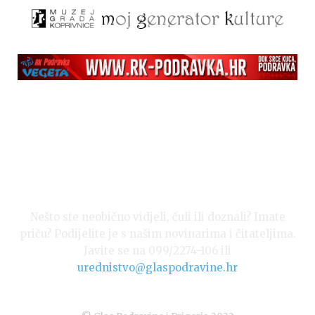
Nešto ste neobično vidjeli, čuli ili doznali? Imate
priču? Podijelite je s našim novinarima i čitateljima.
Javite se na 099/2274-106 ili
urednistvo@glaspodravine.hr