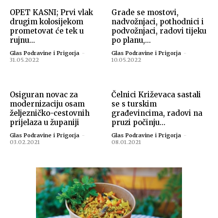
OPET KASNI; Prvi vlak
Grade se mostovi,
drugim kolosijekom
nadvožnjaci, pothodnici i
prometovat će tek u
podvožnjaci, radovi tijeku
rujnu...
po planu,...
Glas Podravine i Prigorja
-
Glas Podravine i Prigorja
-
31.05.2022
10.05.2022
Osiguran novac za
Čelnici Križevaca sastali
modernizaciju osam
se s turskim
željezničko-cestovnih
građevincima, radovi na
prijelaza u županiji
pruzi počinju...
Glas Podravine i Prigorja
-
Glas Podravine i Prigorja
-
03.02.2021
08.01.2021