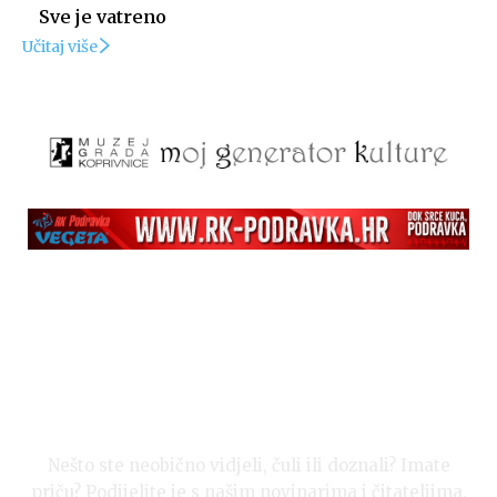
Sve je vatreno
Učitaj više
Nešto ste neobično vidjeli, čuli ili doznali? Imate
priču? Podijelite je s našim novinarima i čitateljima.