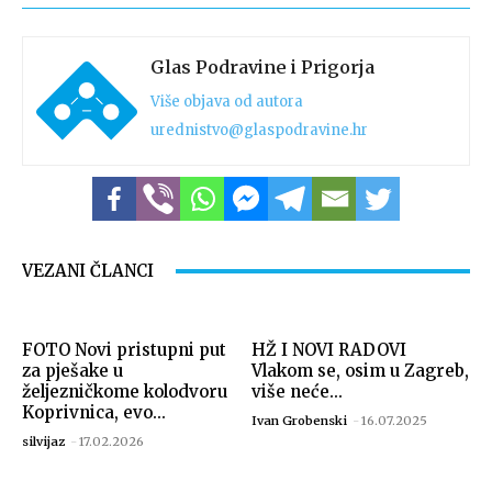
Glas Podravine i Prigorja
Više objava od autora
urednistvo@glaspodravine.hr
VEZANI ČLANCI
FOTO Novi pristupni put
HŽ I NOVI RADOVI
za pješake u
Vlakom se, osim u Zagreb,
željezničkome kolodvoru
više neće...
Koprivnica, evo...
Ivan Grobenski
-
16.07.2025
silvijaz
-
17.02.2026