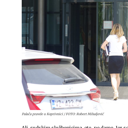
Palača pravde u Koprivnici / FOTO: Robert Mihaljević
Ali, sudskim službenicima, eto, ne damo. Jer se 