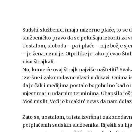
Sudski službenici imaju
mizerne plaće
, to se 
službeničko pravo da se pokušaju izboriti za v
Uostalom, sloboda – pa i plaće – nije božje sje
– je žena, uzmi je. Otprilike je tako pjevao Štu
nisu štrajkali.
No, kome će ovaj štrajk najviše naštetiti?
Svaka
izvršne i zakonodavne vlasti u državi. Onima is
da je čak i medijima postalo bogohulno kad o 
mjestima i u udarnim terminima. Uhapsilo još 
Moš mislit. Veći je breakin’ news da nam dolazi 
Zato se, uostalom, ta ista izvršna i zakonodav
potplaćenih sudskih službenika. Riješili su lije