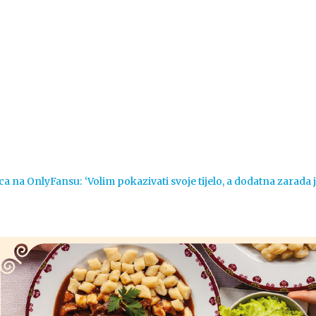
Vijesti
Život
Sport
Crna k
ca na OnlyFansu: ‘Volim pokazivati svoje tijelo, a dodatna zarada 