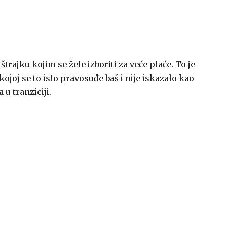
trajku kojim se žele izboriti za veće plaće. To je
kojoj se to isto pravosuđe baš i nije iskazalo kao
u tranziciji.