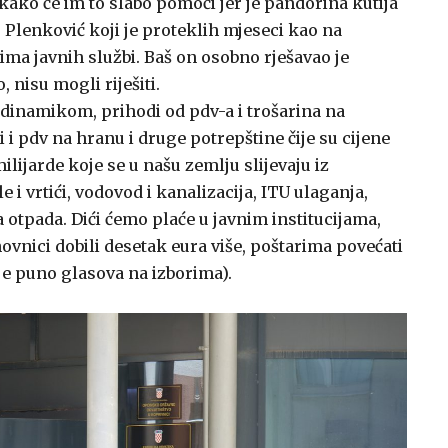
kako će im to slabo pomoći jer je pandorina kutija
 Plenković koji je proteklih mjeseci kao na
ima javnih službi. Baš on osobno rješavao je
, nisu mogli riješiti.
dinamikom, prihodi od pdv-a i trošarina na
i pdv na hranu i druge potrepštine čije su cijene
milijarde koje se u našu zemlju slijevaju iz
i vrtići, vodovod i kanalizacija, ITU ulaganja,
 otpada. Dići ćemo plaće u javnim institucijama,
ovnici dobili desetak eura više, poštarima povećati
 je puno glasova na izborima).