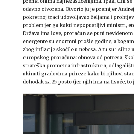
prema onima najnezaštićenijima. Ipak, čini se 
odavno otvorena. Otvorio ju je premijer Andrej
pokretnoj traci udovoljavao željama i prohtjev
problem jer ga kakti nepopustljivi ministri, eto
Država ima love, proračun se puni neviđenom 
energente su enormni prošle godine, a bogami 
zbog inflacije skočile u nebesa. A tu su i silne 
europskog proračuna: obnova od potresa, škole 
strateška prometna infrastruktura, odlagališta
ukinuti gradovima prireze kako bi njihovi stan
dohodak za 25 posto (jer njih ima na tisuće, to