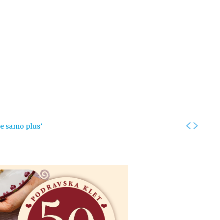
Kolumne
Intervjui
Kultura
ronika
Fotogalerije
Promo
je samo plus’