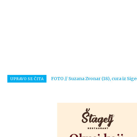
FOTO // Suzana Zvonar (18), cura iz Sige
UPRAVO SE ČITA