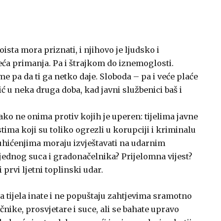
doista mora priznati, i njihovo je ljudsko i
eća primanja. Pa i štrajkom do iznemoglosti.
me pa da ti ga netko daje. Sloboda – pa i veće plaće
lić u neka druga doba, kad javni službenici baš i
ko ne onima protiv kojih je uperen: tijelima javne
tima koji su toliko ogrezli u korupciji i kriminalu
uhićenjima moraju izvještavati na udarnim
jednog suca i gradonačelnika? Prijelomna vijest?
prvi ljetni toplinski udar.
na tijela inate i ne popuštaju zahtjevima sramotno
čnike, prosvjetare i suce, ali se bahate upravo