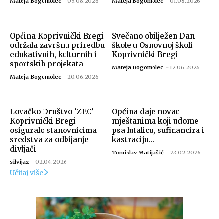
Mateja Bogomolec
-
05.08.2026
Mateja Bogomolec
-
01.08.2026
Općina Koprivnički Bregi
Svečano obilježen Dan
održala završnu priredbu
škole u Osnovnoj školi
edukativnih, kulturnih i
Koprivnički Bregi
sportskih projekata
Mateja Bogomolec
-
12.06.2026
Mateja Bogomolec
-
20.06.2026
Lovačko Društvo ‘ZEC’
Općina daje novac
Koprivnički Bregi
mještanima koji udome
osiguralo stanovnicima
psa lutalicu, sufinancira i
sredstva za odbijanje
kastraciju...
divljači
Tomislav Matijašić
-
23.02.2026
silvijaz
-
02.04.2026
Učitaj više