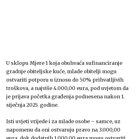
U sklopu Mjere 1 koja obuhvaća sufinanciranje
gradnje obiteljske kuće, mlade obitelji mogu
ostvariti potporu u iznosu do 50% prihvatljivih
troškova, a najviše 4.000,00 eura, pod uvjetom da
je prijava početka građenja podnesena nakon 1.
siječnja 2025. godine.
Isti uvjeti vrijede i za mlade osobe – samce, uz
napomenu da oni ostvaruju pravo na 3.000,00
eura, dok dodatnih 1.000,00 eura mogu ostvariti