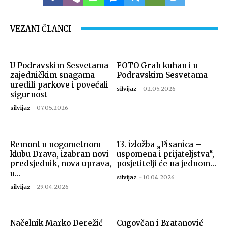
VEZANI ČLANCI
U Podravskim Sesvetama
FOTO Grah kuhan i u
zajedničkim snagama
Podravskim Sesvetama
uredili parkove i povećali
silvijaz
-
02.05.2026
sigurnost
silvijaz
-
07.05.2026
Remont u nogometnom
13. izložba „Pisanica –
klubu Drava, izabran novi
uspomena i prijateljstva“,
predsjednik, nova uprava,
posjetitelji će na jednom...
u...
silvijaz
-
10.04.2026
silvijaz
-
29.04.2026
Načelnik Marko Derežić
Cugovčan i Bratanović