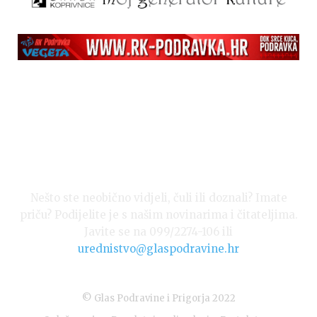
Nešto ste neobično vidjeli, čuli ili doznali? Imate
priču? Podijelite je s našim novinarima i čitateljima.
Javite se na 099/2274-106 ili
urednistvo@glaspodravine.hr
© Glas Podravine i Prigorja 2022