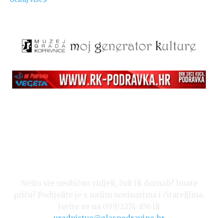
Nešto ste neobično vidjeli, čuli ili doznali? Imate
priču? Podijelite je s našim novinarima i čitateljima.
Javite se na 099/2274-106 ili