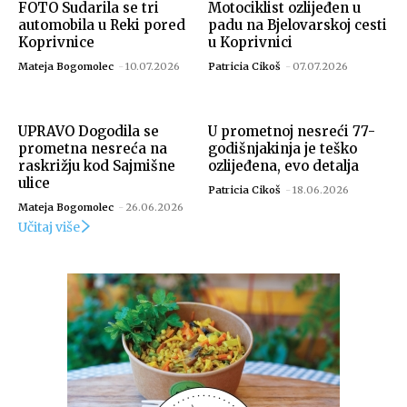
FOTO Sudarila se tri
Motociklist ozlijeđen u
automobila u Reki pored
padu na Bjelovarskoj cesti
Koprivnice
u Koprivnici
Mateja Bogomolec
-
10.07.2026
Patricia Cikoš
-
07.07.2026
UPRAVO Dogodila se
U prometnoj nesreći 77-
prometna nesreća na
godišnjakinja je teško
raskrižju kod Sajmišne
ozlijeđena, evo detalja
ulice
Patricia Cikoš
-
18.06.2026
Mateja Bogomolec
-
26.06.2026
Učitaj više