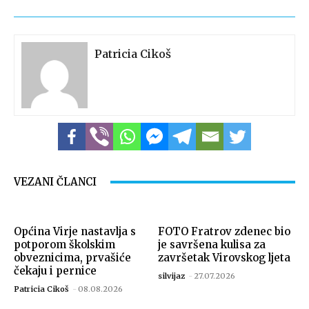
Patricia Cikoš
VEZANI ČLANCI
Općina Virje nastavlja s
FOTO Fratrov zdenec bio
potporom školskim
je savršena kulisa za
obveznicima, prvašiće
završetak Virovskog ljeta
čekaju i pernice
silvijaz
-
27.07.2026
Patricia Cikoš
-
08.08.2026