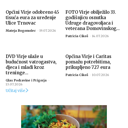
Općini Virje odobreno 45
FOTO Virje obilježilo 33.
tisuća eura za uređenje
godišnjicu osnutka
Ulice Trnovac
Udruge dragovoljaca i
veterana Domovinskog...
Mateja Bogomolec
-
19.07.2026
Patricia Cikoš
-
14.07.2026
DVD Virje ulaže u
Općina Virje i Caritas
budućnost vatrogastva,
pomažu potrebitima,
djeca i mladi kroz
prikupljeno 727 eura
treninge...
Patricia Cikoš
-
10.07.2026
Glas Podravine i Prigorja
-
13.07.2026
Učitaj više