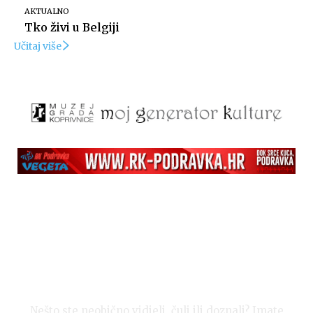
AKTUALNO
Tko živi u Belgiji
Učitaj više
Nešto ste neobično vidjeli, čuli ili doznali? Imate