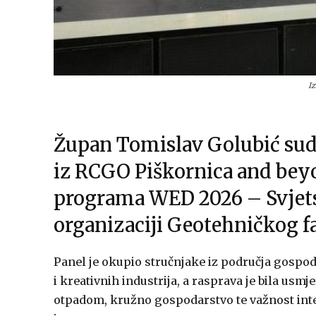
I
Župan Tomislav Golubić sudj
iz RCGO Piškornica and bey
programa WED 2026 – Svjetsk
organizaciji Geotehničkog fa
Panel je okupio stručnjake iz područja gospo
i kreativnih industrija, a rasprava je bila us
otpadom, kružno gospodarstvo te važnost inte