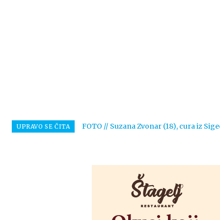
FOTO // Suzana Zvonar (18), cura iz Sige
UPRAVO SE ČITA