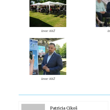
Izvor: KKŽ
I
Izvor: KKŽ
Patricia Cikoš