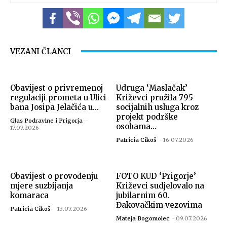
VEZANI ČLANCI
Obavijest o privremenoj
Udruga ‘Maslačak’
regulaciji prometa u Ulici
Križevci pružila 795
bana Josipa Jelačića u...
socijalnih usluga kroz
projekt podrške
Glas Podravine i Prigorja
-
osobama...
17.07.2026
Patricia Cikoš
-
16.07.2026
Obavijest o provođenju
FOTO KUD ‘Prigorje’
mjere suzbijanja
Križevci sudjelovalo na
komaraca
jubilarnim 60.
Đakovačkim vezovima
Patricia Cikoš
-
13.07.2026
Mateja Bogomolec
-
09.07.2026