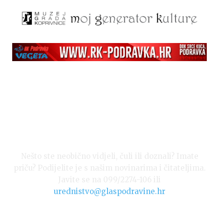
Nešto ste neobično vidjeli, čuli ili doznali? Imate
priču? Podijelite je s našim novinarima i čitateljima.
Javite se na 099/2274-106 ili
urednistvo@glaspodravine.hr