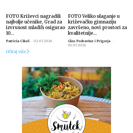
FOTO Križevci nagradili
FOTO Veliko ulaganje u
najbolje učenike, Grad za
križevačku gimnaziju
izvrsnost mladih osigurao
završeno, novi prostori za
10...
kvalitetnije...
Patricia Cikoš
-
02.07.2026
Glas Podravine i Prigorja
-
01.07.2026
Učitaj više