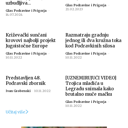
uzbudljiva...
Glas Podravine i Prigorja
-
21.02.2023
Glas Podravine i Prigorja
-
14.07.2024
Križevački sunčani
Razmatraju gradnju
krovovi najbolji projekt
jednog ili dva kružna toka
Jugoistočne Europe
kod Podravkinih silosa
Glas Podravine i Prigorja
-
Glas Podravine i Prigorja
-
10.11.2022
10.11.2022
Predstavljen 48.
[UZNEMIRUJUĆI VIDEO]
Podravski zbornik
Trojica mladića u
Legradu snimala kako
Ivan Grobenski
-
10.11.2022
brutalno muče mačku
Glas Podravine i Prigorja
-
10.11.2022
Učitaj više