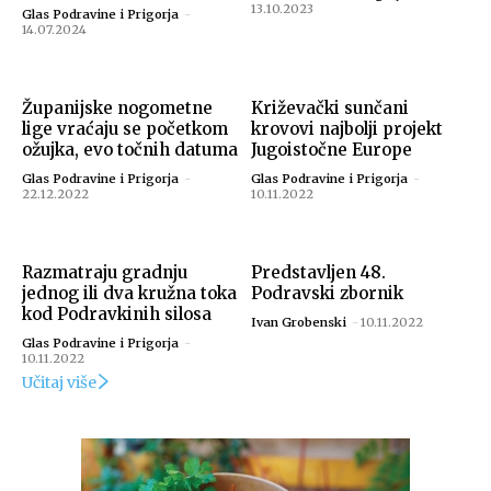
13.10.2023
Glas Podravine i Prigorja
-
14.07.2024
Županijske nogometne
Križevački sunčani
lige vraćaju se početkom
krovovi najbolji projekt
ožujka, evo točnih datuma
Jugoistočne Europe
Glas Podravine i Prigorja
-
Glas Podravine i Prigorja
-
22.12.2022
10.11.2022
Razmatraju gradnju
Predstavljen 48.
jednog ili dva kružna toka
Podravski zbornik
kod Podravkinih silosa
Ivan Grobenski
-
10.11.2022
Glas Podravine i Prigorja
-
10.11.2022
Učitaj više