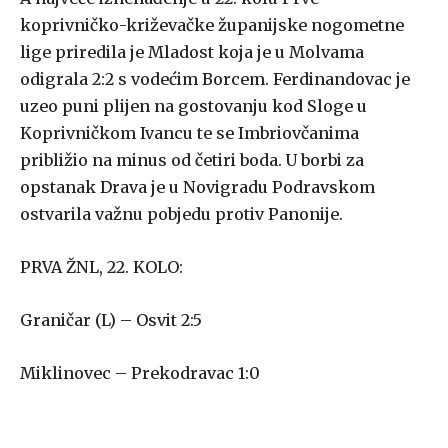
koprivničko-križevačke županijske nogometne
lige priredila je Mladost koja je u Molvama
odigrala 2:2 s vodećim Borcem. Ferdinandovac je
uzeo puni plijen na gostovanju kod Sloge u
Koprivničkom Ivancu te se Imbriovčanima
približio na minus od četiri boda. U borbi za
opstanak Drava je u Novigradu Podravskom
ostvarila važnu pobjedu protiv Panonije.
PRVA ŽNL, 22. KOLO:
Graničar (L) – Osvit 2:5
Miklinovec – Prekodravac 1:0