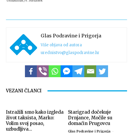
Omladinac/V. Štefanek
Glas Podravine i Prigorja
Više objava od autora
urednistvo@glaspodravine.hr
VEZANI ČLANCI
Istražili smo kako izgleda
Starigrad dočekuje
život taksista, Marko:
Drnjance, Močile su
Volim svoj posao,
domaćin Prugovcu
uzbudljiva...
Glas Podravine i Prigorja
-