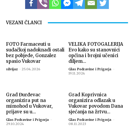
VEZANI ČLANCI
FOTO Farmaceuti u
VELIKA FOTOGALERIJA
sudačkoj nadoknadi ostali
Evo kako su stanovnici
bez pobjede, Gonzalez
općina i brojni učenici
spasio Vukovar
diljem...
silvijaz
-
25.04.2026
Glas Podravine i Prigorja
-
19.11.2024
Grad Đurđevac
Grad Koprivnica
organizira put na
organizira odlazak u
mimohod u Vukovar,
Vukovar povodom Dana
prijave su u...
sjećanja na žrtvu...
Glas Podravine i Prigorja
-
Glas Podravine i Prigorja
-
29.10.2024
08.11.2023