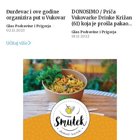
Đurđevac i ove godine
DONOSIMO / Priča
organizira put u Vukovar
Vukovarke Drinke Križan
(61) koja je prošla pakao...
Glas Podravine i Prigorja
-
02.11.2023
Glas Podravine i Prigorja
-
18.11.2022
Učitaj više