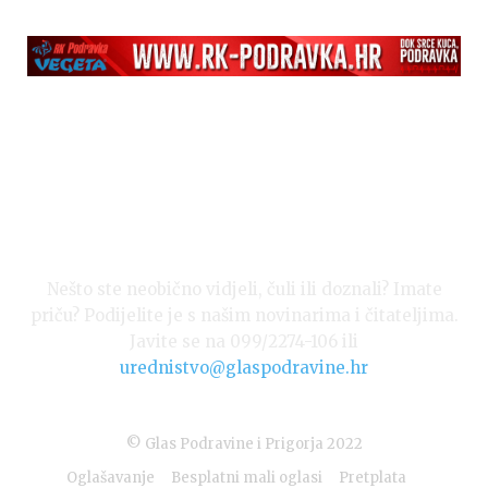
Nešto ste neobično vidjeli, čuli ili doznali? Imate
priču? Podijelite je s našim novinarima i čitateljima.
Javite se na 099/2274-106 ili
urednistvo@glaspodravine.hr
© Glas Podravine i Prigorja 2022
Oglašavanje
Besplatni mali oglasi
Pretplata